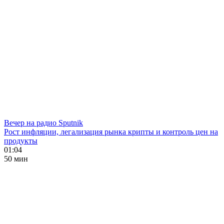
Вечер на радио Sputnik
Рост инфляции, легализация рынка крипты и контроль цен на
продукты
01:04
50 мин