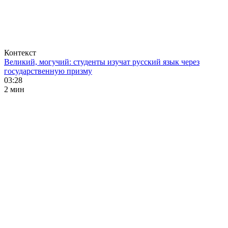
Контекст
Великий, могучий: студенты изучат русский язык через
государственную призму
03:28
2 мин