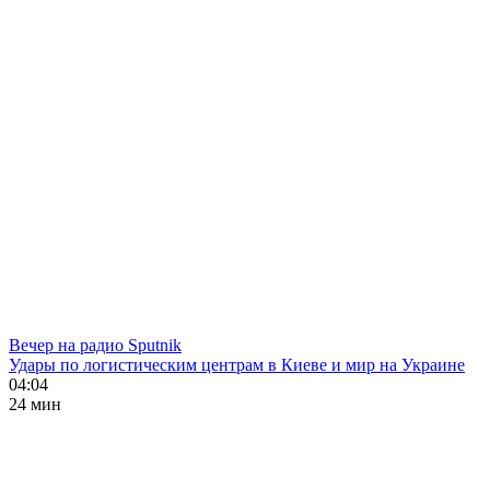
Вечер на радио Sputnik
Удары по логистическим центрам в Киеве и мир на Украине
04:04
24 мин