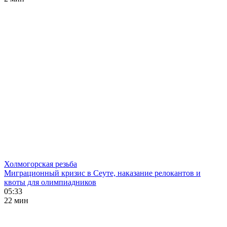
Холмогорская резьба
Миграционный кризис в Сеуте, наказание релокантов и
квоты для олимпиадников
05:33
22 мин