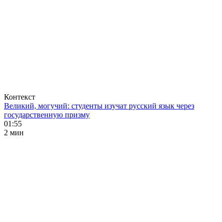
Контекст
Великий, могучий: студенты изучат русский язык через
государственную призму
01:55
2 мин