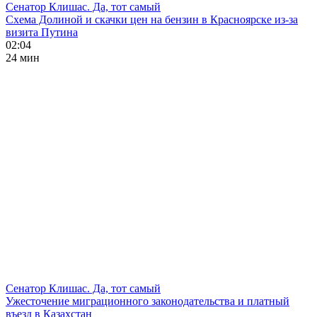
Сенатор Клишас. Да, тот самый
Схема Долиной и скачки цен на бензин в Красноярске из-за
визита Путина
02:04
24 мин
Сенатор Клишас. Да, тот самый
Ужесточение миграционного законодательства и платный
въезд в Казахстан