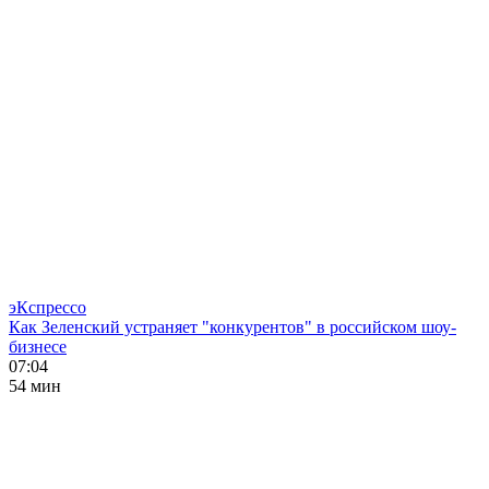
эКспрессо
Как Зеленский устраняет "конкурентов" в российском шоу-
бизнесе
07:04
54 мин