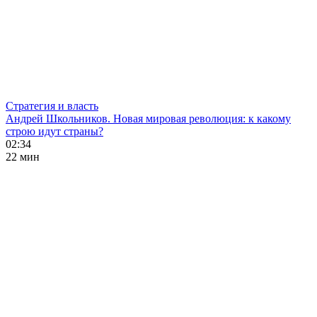
Стратегия и власть
Андрей Школьников. Новая мировая революция: к какому
строю идут страны?
02:34
22 мин