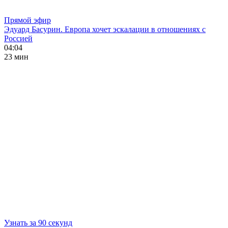
Прямой эфир
Эдуард Басурин. Европа хочет эскалации в отношениях с
Россией
04:04
23 мин
Узнать за 90 секунд