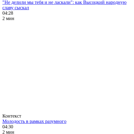
"Не делили мы тебя и не ласкали": как Высоцкий народную
славу сыскал
04:28
2 мин
Контекст
Молодость в рамках разумного
04:30
2 мин