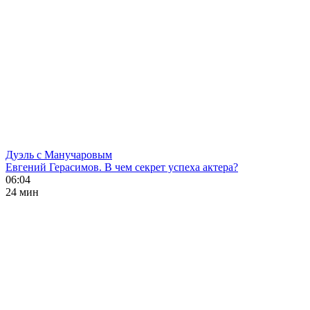
Дуэль с Манучаровым
Евгений Герасимов. В чем секрет успеха актера?
06:04
24 мин