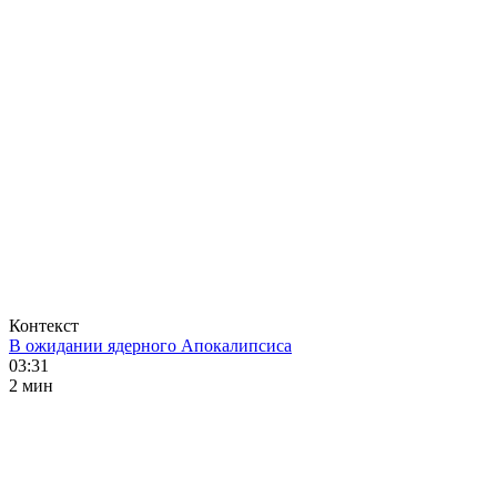
Контекст
В ожидании ядерного Апокалипсиса
03:31
2 мин