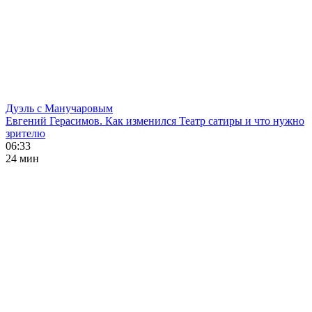
Дуэль с Манучаровым
Евгений Герасимов. Как изменился Театр сатиры и что нужно
зрителю
06:33
24 мин