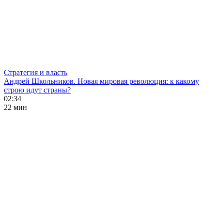
Стратегия и власть
Андрей Школьников. Новая мировая революция: к какому
строю идут страны?
02:34
22 мин