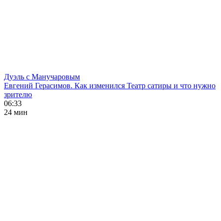
Дуэль с Манучаровым
Евгений Герасимов. Как изменился Театр сатиры и что нужно
зрителю
06:33
24 мин