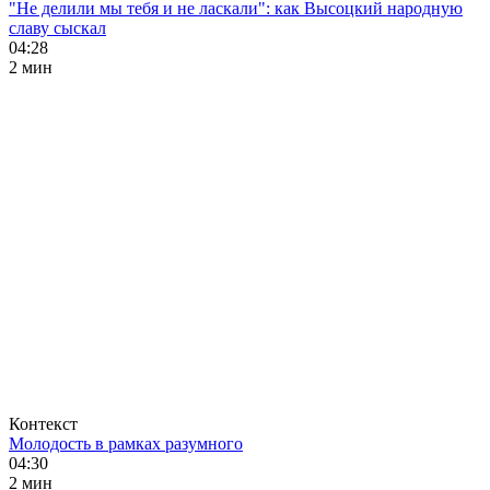
"Не делили мы тебя и не ласкали": как Высоцкий народную
славу сыскал
04:28
2 мин
Контекст
Молодость в рамках разумного
04:30
2 мин