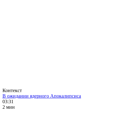
Контекст
В ожидании ядерного Апокалипсиса
03:31
2 мин