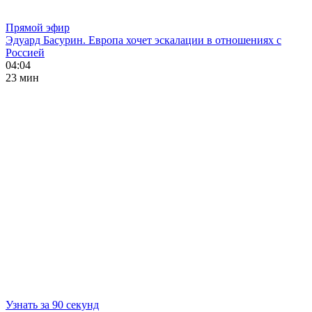
Прямой эфир
Эдуард Басурин. Европа хочет эскалации в отношениях с
Россией
04:04
23 мин
Узнать за 90 секунд