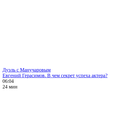
Дуэль с Манучаровым
Евгений Герасимов. В чем секрет успеха актера?
06:04
24 мин