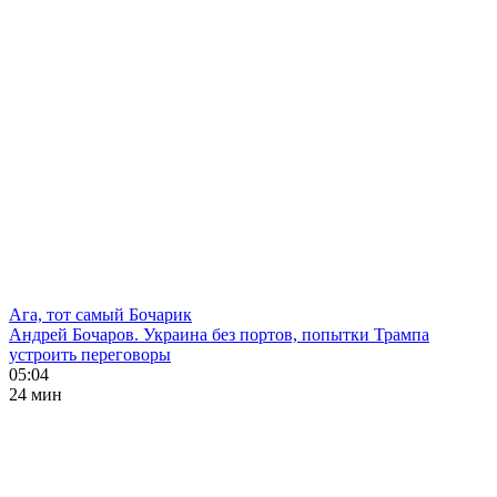
Ага, тот самый Бочарик
Андрей Бочаров. Украина без портов, попытки Трампа
устроить переговоры
05:04
24 мин