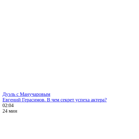
Дуэль с Манучаровым
Евгений Герасимов. В чем секрет успеха актера?
02:04
24 мин