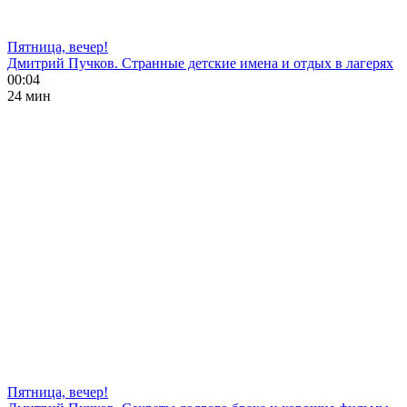
Пятница, вечер!
Дмитрий Пучков. Странные детские имена и отдых в лагерях
00:04
24 мин
Пятница, вечер!