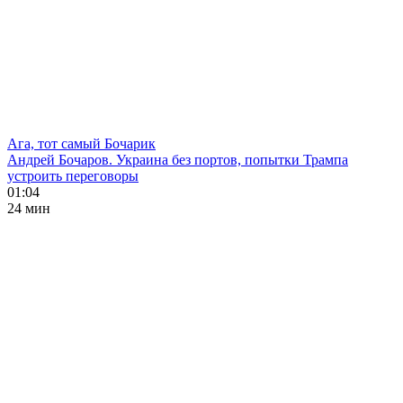
Ага, тот самый Бочарик
Андрей Бочаров. Украина без портов, попытки Трампа
устроить переговоры
01:04
24 мин