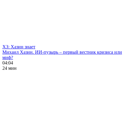
ХЗ: Хазин знает
Михаил Хазин. ИИ-пузырь – первый вестник кризиса или
миф?
04:04
24 мин