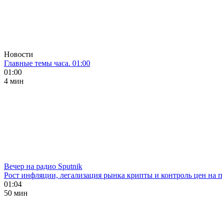
Новости
Главные темы часа. 01:00
01:00
4 мин
Вечер на радио Sputnik
Рост инфляции, легализация рынка крипты и контроль цен на 
01:04
50 мин