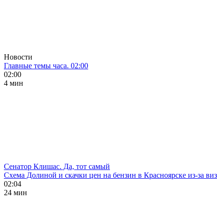
Новости
Главные темы часа. 02:00
02:00
4 мин
Сенатор Клишас. Да, тот самый
Схема Долиной и скачки цен на бензин в Красноярске из-за ви
02:04
24 мин