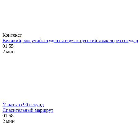
Контекст
Великий, могучий: студенты изучат русский язык через госуд
01:55
2 мин
Узнать за 90 секунд
Спасительный маршрут
01:58
2 мин