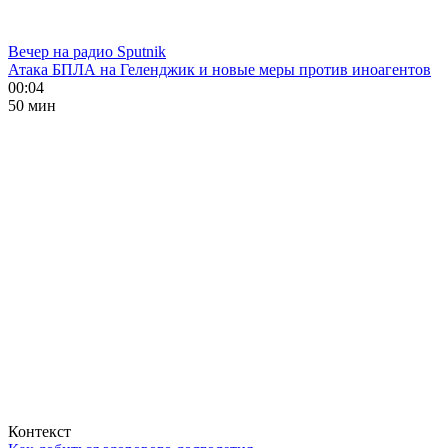
Вечер на радио Sputnik
Атака БПЛА на Геленджик и новые меры против иноагентов
00:04
50 мин
Контекст