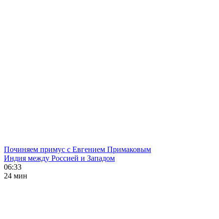
Починяем примус с Евгением Примаковым
Индия между Россией и Западом
06:33
24 мин