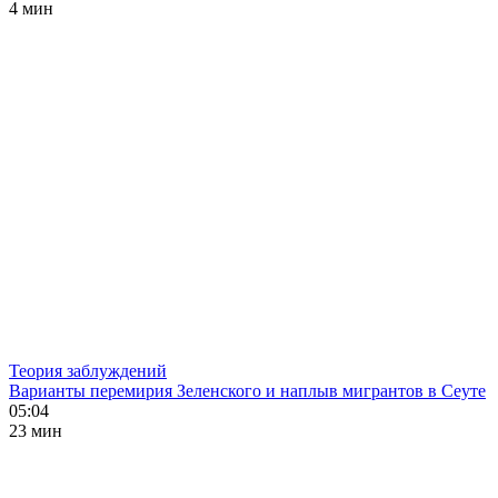
4 мин
Теория заблуждений
Варианты перемирия Зеленского и наплыв мигрантов в Сеуте
05:04
23 мин