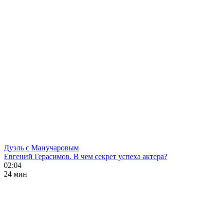
Дуэль с Манучаровым
Евгений Герасимов. В чем секрет успеха актера?
02:04
24 мин