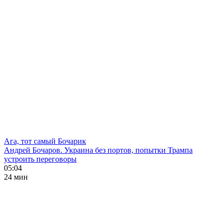
Ага, тот самый Бочарик
Андрей Бочаров. Украина без портов, попытки Трампа
устроить переговоры
05:04
24 мин