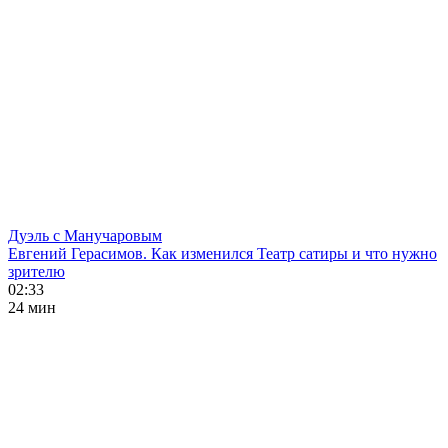
Дуэль с Манучаровым
Евгений Герасимов. Как изменился Театр сатиры и что нужно
зрителю
02:33
24 мин