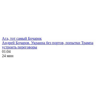
Ага, тот самый Бочарик
Андрей Бочаров. Украина без портов, попытки Трампа
устроить переговоры
01:04
24 мин