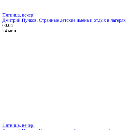
Пятница, вечер!
Дмитрий Пучков. Странные детские имена и отдых в лагерях
00:04
24 мин
Пятница, вечер!