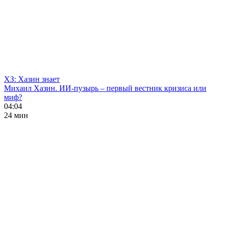
ХЗ: Хазин знает
Михаил Хазин. ИИ-пузырь – первый вестник кризиса или
миф?
04:04
24 мин