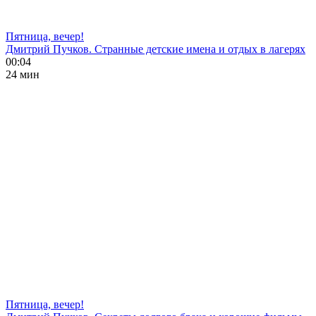
Пятница, вечер!
Дмитрий Пучков. Странные детские имена и отдых в лагерях
00:04
24 мин
Пятница, вечер!