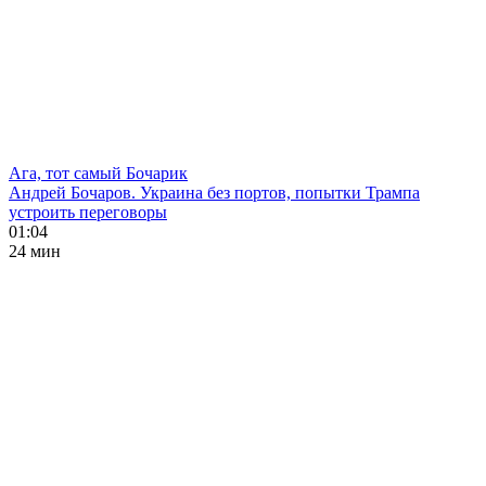
Ага, тот самый Бочарик
Андрей Бочаров. Украина без портов, попытки Трампа
устроить переговоры
01:04
24 мин