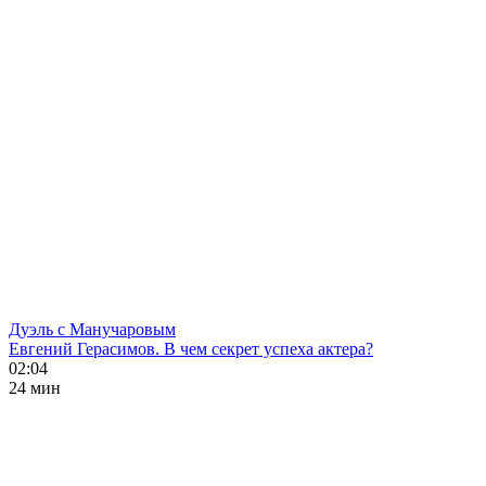
Дуэль с Манучаровым
Евгений Герасимов. В чем секрет успеха актера?
02:04
24 мин