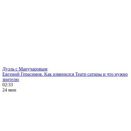
Дуэль с Манучаровым
Евгений Герасимов. Как изменился Театр сатиры и что нужно
зрителю
02:33
24 мин