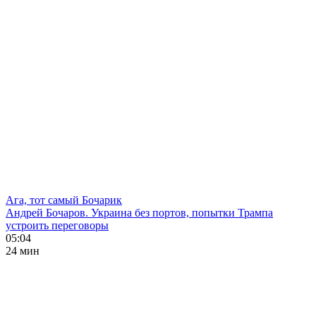
Ага, тот самый Бочарик
Андрей Бочаров. Украина без портов, попытки Трампа
устроить переговоры
05:04
24 мин