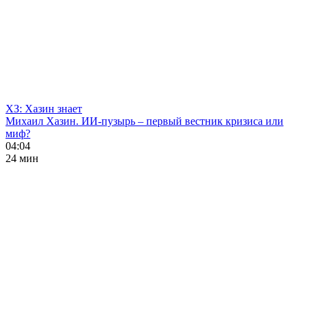
ХЗ: Хазин знает
Михаил Хазин. ИИ-пузырь – первый вестник кризиса или
миф?
04:04
24 мин