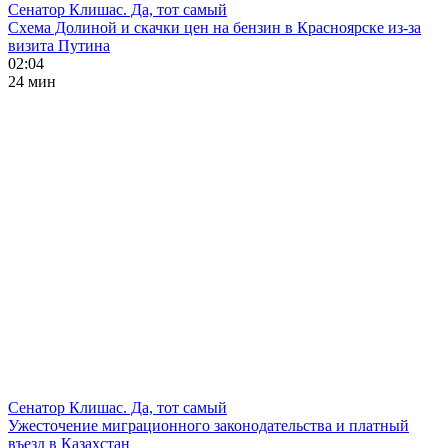
Сенатор Клишас. Да, тот самый
Схема Долиной и скачки цен на бензин в Красноярске из-за
визита Путина
02:04
24 мин
Сенатор Клишас. Да, тот самый
Ужесточение миграционного законодательства и платный
въезд в Казахстан