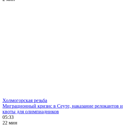
Холмогорская резьба
Миграционный кризис в Сеуте, наказание релокантов и
квоты для олимпиадников
05:33
22 мин