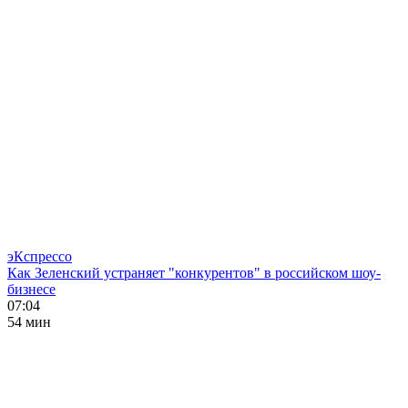
эКспрессо
Как Зеленский устраняет "конкурентов" в российском шоу-
бизнесе
07:04
54 мин