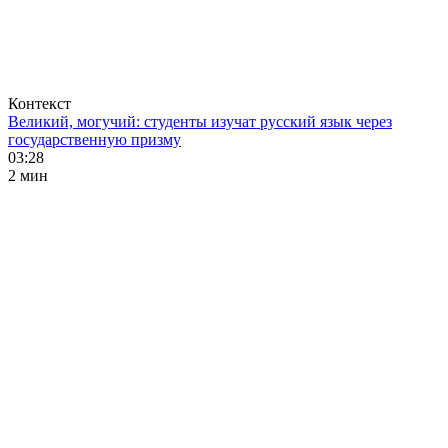
Контекст
Великий, могучий: студенты изучат русский язык через
государственную призму
03:28
2 мин