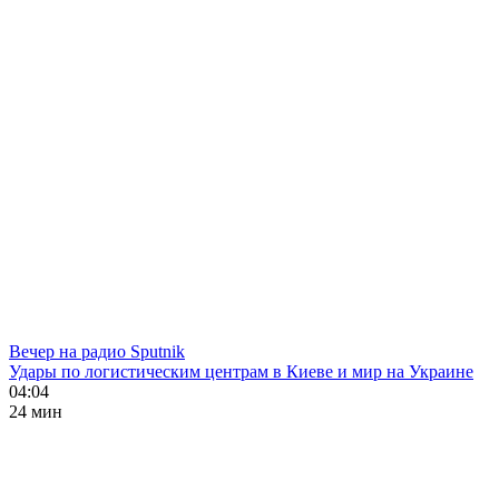
Вечер на радио Sputnik
Удары по логистическим центрам в Киеве и мир на Украине
04:04
24 мин