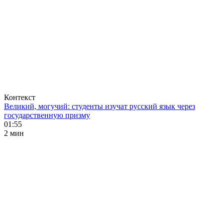
Контекст
Великий, могучий: студенты изучат русский язык через
государственную призму
01:55
2 мин