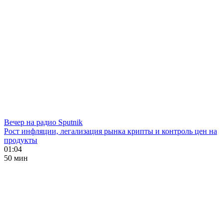
Вечер на радио Sputnik
Рост инфляции, легализация рынка крипты и контроль цен на
продукты
01:04
50 мин