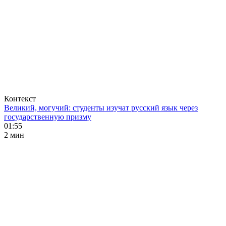
Контекст
Великий, могучий: студенты изучат русский язык через
государственную призму
01:55
2 мин