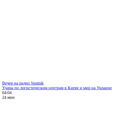
Вечер на радио Sputnik
Удары по логистическим центрам в Киеве и мир на Украине
04:04
24 мин