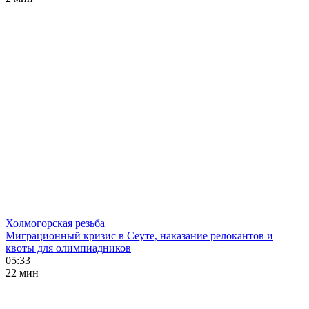
Холмогорская резьба
Миграционный кризис в Сеуте, наказание релокантов и
квоты для олимпиадников
05:33
22 мин