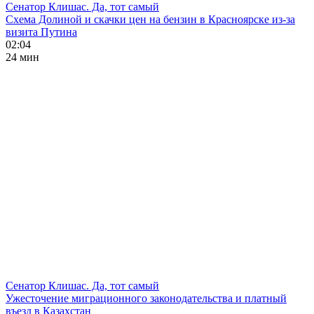
Сенатор Клишас. Да, тот самый
Схема Долиной и скачки цен на бензин в Красноярске из-за
визита Путина
02:04
24 мин
Сенатор Клишас. Да, тот самый
Ужесточение миграционного законодательства и платный
въезд в Казахстан