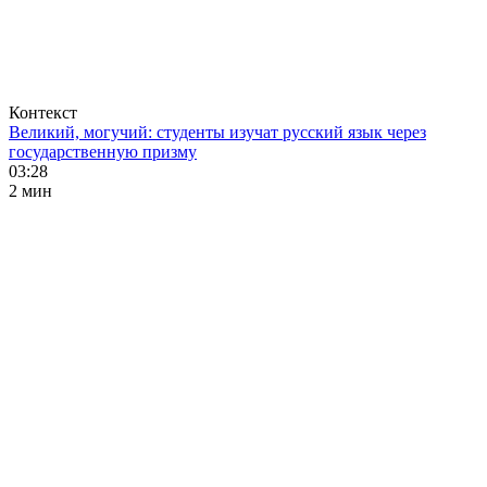
Контекст
Великий, могучий: студенты изучат русский язык через
государственную призму
03:28
2 мин