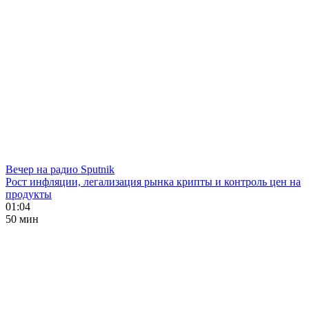
Вечер на радио Sputnik
Рост инфляции, легализация рынка крипты и контроль цен на
продукты
01:04
50 мин