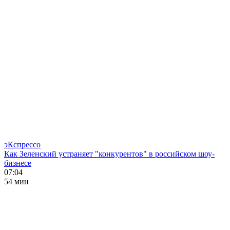
эКспрессо
Как Зеленский устраняет "конкурентов" в российском шоу-
бизнесе
07:04
54 мин