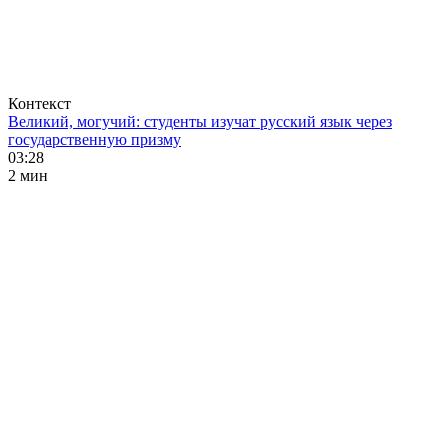
Контекст
Великий, могучий: студенты изучат русский язык через
государственную призму
03:28
2 мин