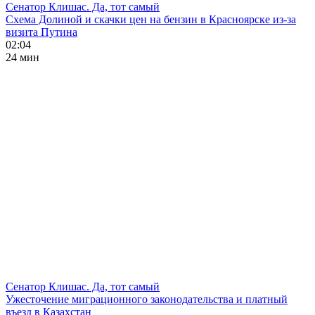
Сенатор Клишас. Да, тот самый
Схема Долиной и скачки цен на бензин в Красноярске из-за
визита Путина
02:04
24 мин
Сенатор Клишас. Да, тот самый
Ужесточение миграционного законодательства и платный
въезд в Казахстан