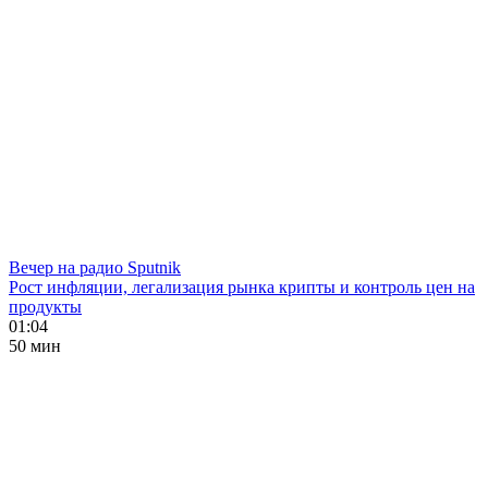
Вечер на радио Sputnik
Рост инфляции, легализация рынка крипты и контроль цен на
продукты
01:04
50 мин