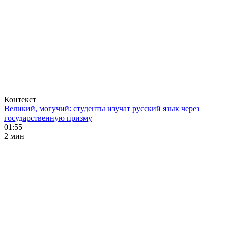
Контекст
Великий, могучий: студенты изучат русский язык через
государственную призму
01:55
2 мин