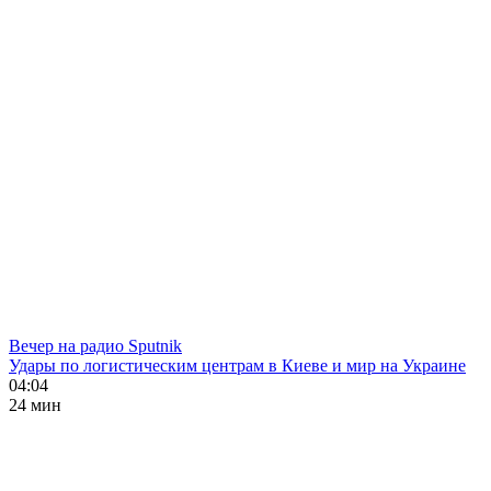
Вечер на радио Sputnik
Удары по логистическим центрам в Киеве и мир на Украине
04:04
24 мин