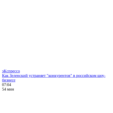
эКспрессо
Как Зеленский устраняет "конкурентов" в российском шоу-
бизнесе
07:04
54 мин