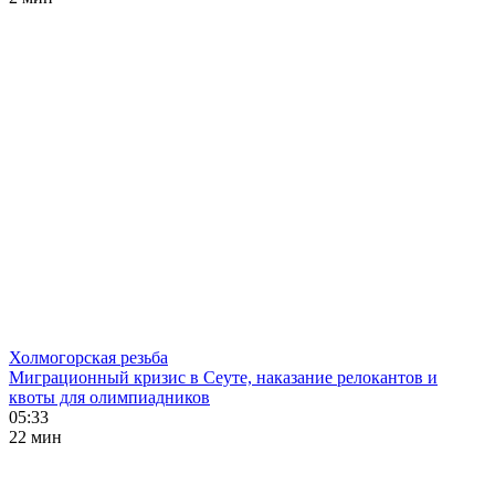
Холмогорская резьба
Миграционный кризис в Сеуте, наказание релокантов и
квоты для олимпиадников
05:33
22 мин