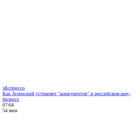
эКспрессо
Как Зеленский устраняет "конкурентов" в российском шоу-
бизнесе
07:04
54 мин