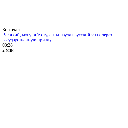
Контекст
Великий, могучий: студенты изучат русский язык через
государственную призму
03:28
2 мин