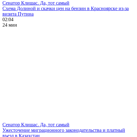
Сенатор Клишас. Да, тот самый
Схема Долиной и скачки цен на бензин в Красноярске из-за
визита Путина
02:04
24 мин
Сенатор Клишас. Да, тот самый
Ужесточение миграционного законодательства и платный
въезд в Казахстан