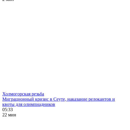
Холмогорская резьба
Миграционный кризис в Сеуте, наказание релокантов и
квоты для олимпиадников
05:33
22 мин