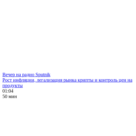
Вечер на радио Sputnik
Рост инфляции, легализация рынка крипты и контроль цен на
продукты
01:04
50 мин