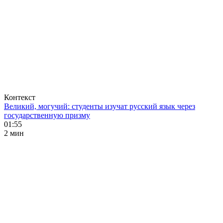
Контекст
Великий, могучий: студенты изучат русский язык через
государственную призму
01:55
2 мин