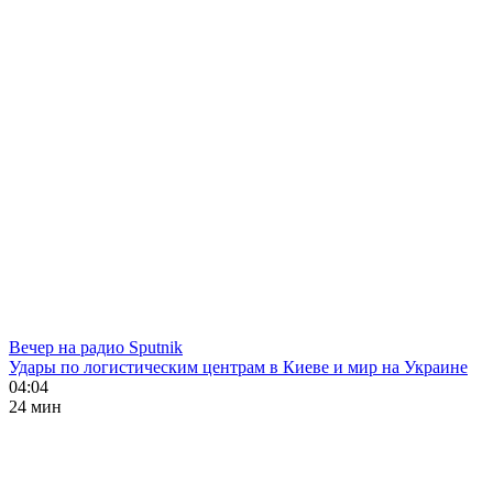
Вечер на радио Sputnik
Удары по логистическим центрам в Киеве и мир на Украине
04:04
24 мин