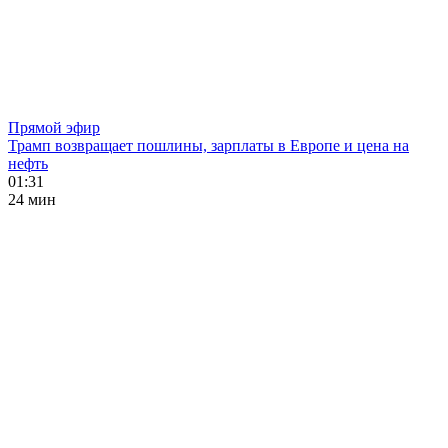
Прямой эфир
Трамп возвращает пошлины, зарплаты в Европе и цена на
нефть
01:31
24 мин