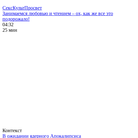
СексКультПросвет
Занимаемся любовью и чтением – ох, как же все это
подорожало!
04:32
25 мин
Контекст
В ожидании ядерного Апокалипсиса