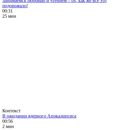
Занимаемся любовью и чтением – ох, как же все это
подорожало!
00:31
25 мин
Контекст
В ожидании ядерного Апокалипсиса
00:56
2 мин