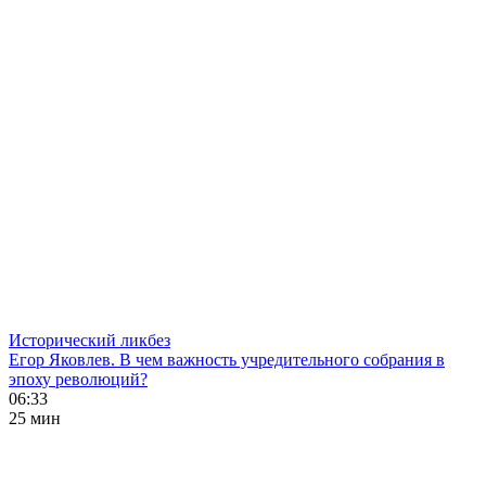
Исторический ликбез
Егор Яковлев. В чем важность учредительного собрания в
эпоху революций?
06:33
25 мин