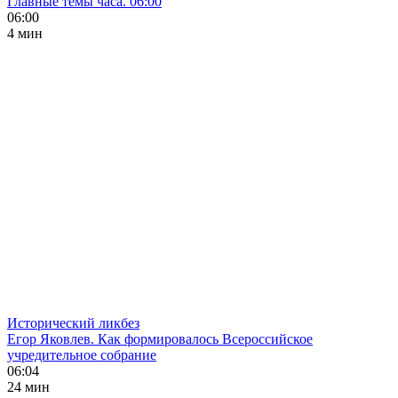
Главные темы часа. 06:00
06:00
4 мин
Исторический ликбез
Егор Яковлев. Как формировалось Всероссийское
учредительное собрание
06:04
24 мин