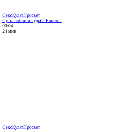
СексКультПросвет
Суть любви и судьба Европы
00:04
24 мин
СексКультПросвет