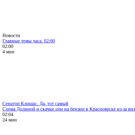
Новости
Главные темы часа. 02:00
02:00
4 мин
Сенатор Клишас. Да, тот самый
Схема Долиной и скачки цен на бензин в Красноярске из-за ви
02:04
24 мин