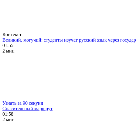
Контекст
Великий, могучий: студенты изучат русский язык через госуд
01:55
2 мин
Узнать за 90 секунд
Спасительный маршрут
01:58
2 мин