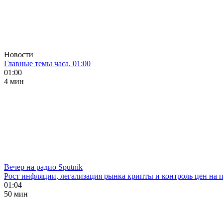
Новости
Главные темы часа. 01:00
01:00
4 мин
Вечер на радио Sputnik
Рост инфляции, легализация рынка крипты и контроль цен на 
01:04
50 мин