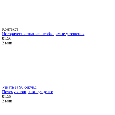
Контекст
Историческое знание: необходимые уточнения
01:56
2 мин
Узнать за 90 секунд
Почему японцы живут долго
01:58
2 мин