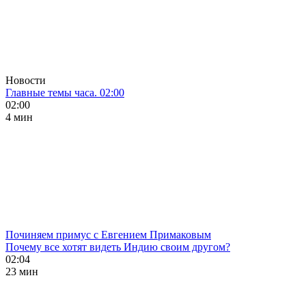
Новости
Главные темы часа. 02:00
02:00
4 мин
Починяем примус с Евгением Примаковым
Почему все хотят видеть Индию своим другом?
02:04
23 мин