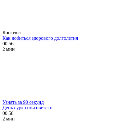
Контекст
Как добиться здорового долголетия
00:56
2 мин
Узнать за 90 секунд
День сурка по-советски
00:58
2 мин