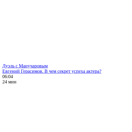
Дуэль с Манучаровым
Евгений Герасимов. В чем секрет успеха актера?
06:04
24 мин