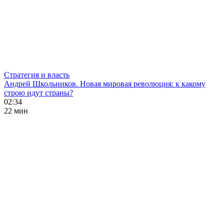
Стратегия и власть
Андрей Школьников. Новая мировая революция: к какому
строю идут страны?
02:34
22 мин