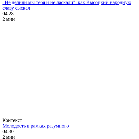
"Не делили мы тебя и не ласкали": как Высоцкий народную
славу сыскал
04:28
2 мин
Контекст
Молодость в рамках разумного
04:30
2 мин