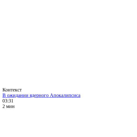
Контекст
В ожидании ядерного Апокалипсиса
03:31
2 мин