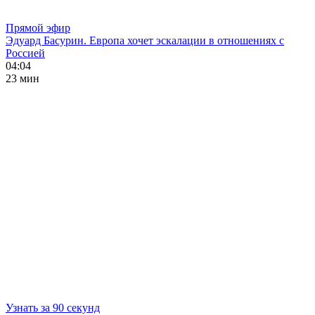
Прямой эфир
Эдуард Басурин. Европа хочет эскалации в отношениях с
Россией
04:04
23 мин
Узнать за 90 секунд