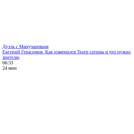
Дуэль с Манучаровым
Евгений Герасимов. Как изменился Театр сатиры и что нужно
зрителю
06:33
24 мин