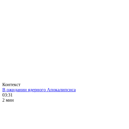
Контекст
В ожидании ядерного Апокалипсиса
03:31
2 мин