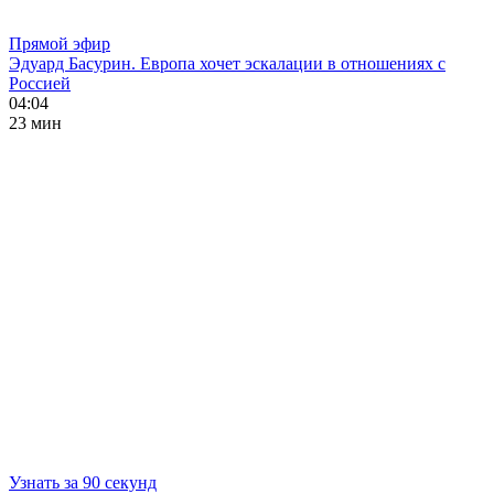
Прямой эфир
Эдуард Басурин. Европа хочет эскалации в отношениях с
Россией
04:04
23 мин
Узнать за 90 секунд