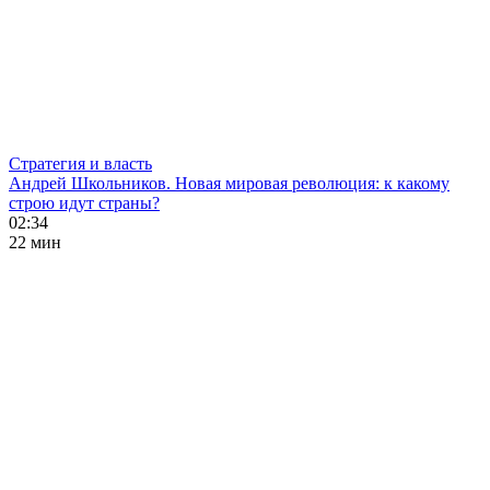
Стратегия и власть
Андрей Школьников. Новая мировая революция: к какому
строю идут страны?
02:34
22 мин