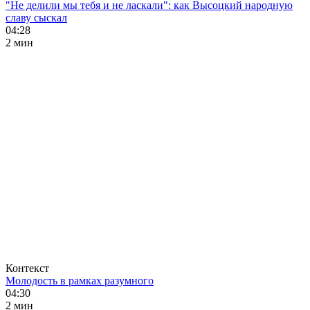
"Не делили мы тебя и не ласкали": как Высоцкий народную
славу сыскал
04:28
2 мин
Контекст
Молодость в рамках разумного
04:30
2 мин