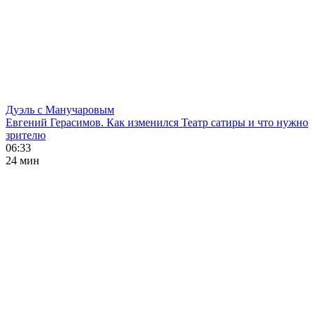
Дуэль с Манучаровым
Евгений Герасимов. Как изменился Театр сатиры и что нужно
зрителю
06:33
24 мин