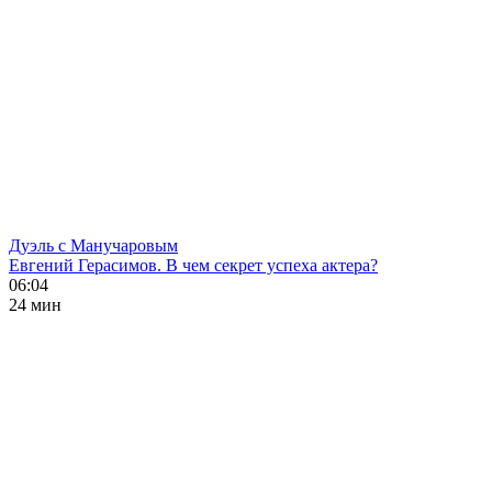
Дуэль с Манучаровым
Евгений Герасимов. В чем секрет успеха актера?
06:04
24 мин