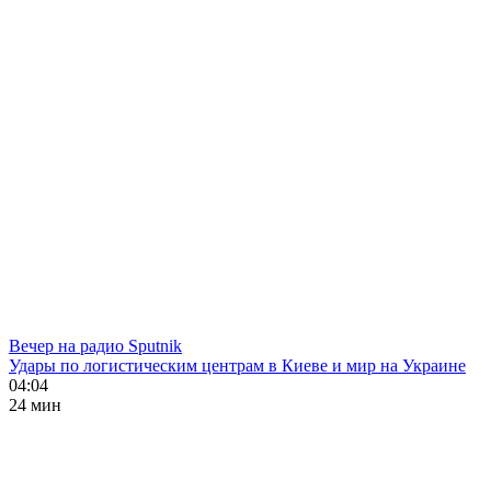
Вечер на радио Sputnik
Удары по логистическим центрам в Киеве и мир на Украине
04:04
24 мин