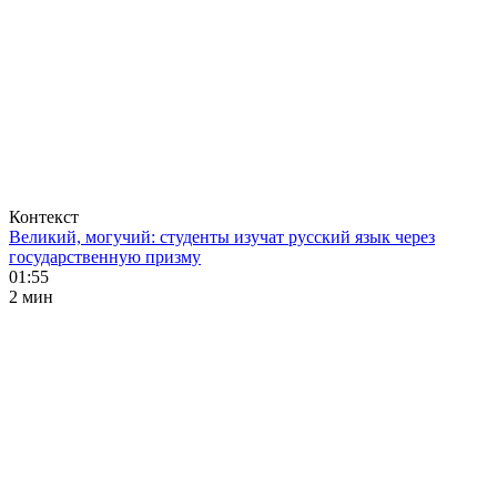
Контекст
Великий, могучий: студенты изучат русский язык через
государственную призму
01:55
2 мин