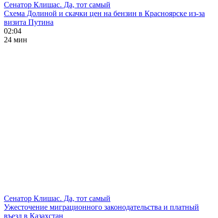
Сенатор Клишас. Да, тот самый
Схема Долиной и скачки цен на бензин в Красноярске из-за
визита Путина
02:04
24 мин
Сенатор Клишас. Да, тот самый
Ужесточение миграционного законодательства и платный
въезд в Казахстан