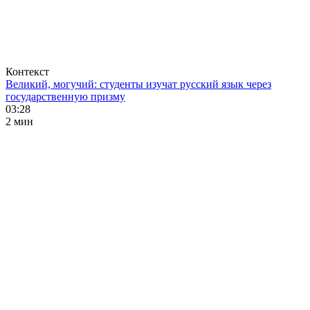
Контекст
Великий, могучий: студенты изучат русский язык через
государственную призму
03:28
2 мин