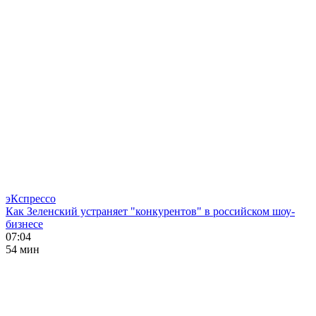
эКспрессо
Как Зеленский устраняет "конкурентов" в российском шоу-
бизнесе
07:04
54 мин