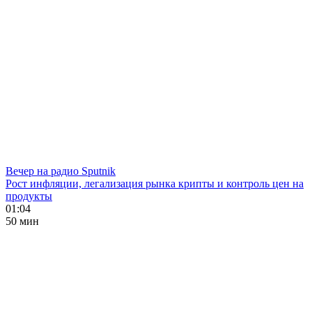
Вечер на радио Sputnik
Рост инфляции, легализация рынка крипты и контроль цен на
продукты
01:04
50 мин