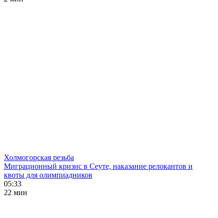
Холмогорская резьба
Миграционный кризис в Сеуте, наказание релокантов и
квоты для олимпиадников
05:33
22 мин