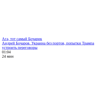
Ага, тот самый Бочарик
Андрей Бочаров. Украина без портов, попытки Трампа
устроить переговоры
01:04
24 мин