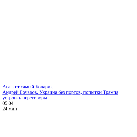
Ага, тот самый Бочарик
Андрей Бочаров. Украина без портов, попытки Трампа
устроить переговоры
05:04
24 мин