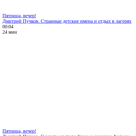
Пятница, вечер!
Дмитрий Пучков. Странные детские имена и отдых в лагерях
00:04
24 мин
Пятница, вечер!