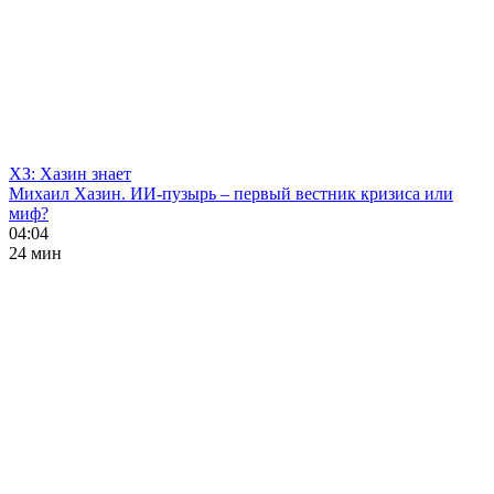
ХЗ: Хазин знает
Михаил Хазин. ИИ-пузырь – первый вестник кризиса или
миф?
04:04
24 мин