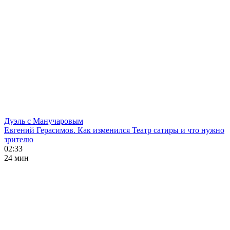
Дуэль с Манучаровым
Евгений Герасимов. Как изменился Театр сатиры и что нужно
зрителю
02:33
24 мин