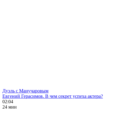
Дуэль с Манучаровым
Евгений Герасимов. В чем секрет успеха актера?
02:04
24 мин