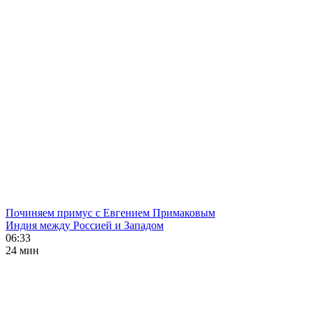
Починяем примус с Евгением Примаковым
Индия между Россией и Западом
06:33
24 мин