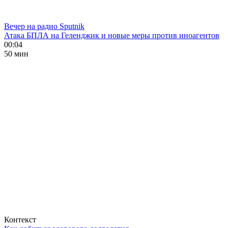
Вечер на радио Sputnik
Атака БПЛА на Геленджик и новые меры против иноагентов
00:04
50 мин
Контекст