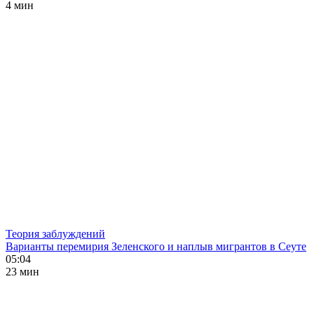
4 мин
Теория заблуждений
Варианты перемирия Зеленского и наплыв мигрантов в Сеуте
05:04
23 мин