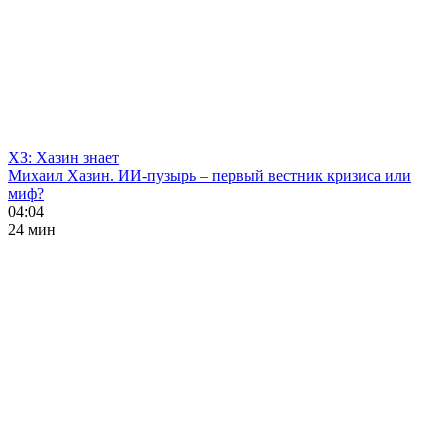
ХЗ: Хазин знает
Михаил Хазин. ИИ-пузырь – первый вестник кризиса или
миф?
04:04
24 мин