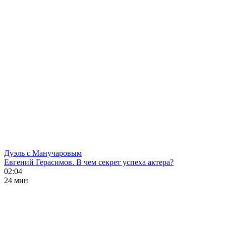
Дуэль с Манучаровым
Евгений Герасимов. В чем секрет успеха актера?
02:04
24 мин