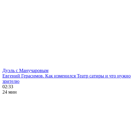
Дуэль с Манучаровым
Евгений Герасимов. Как изменился Театр сатиры и что нужно
зрителю
02:33
24 мин