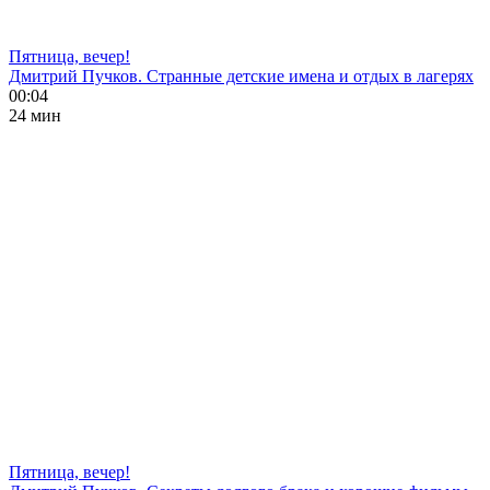
Пятница, вечер!
Дмитрий Пучков. Странные детские имена и отдых в лагерях
00:04
24 мин
Пятница, вечер!