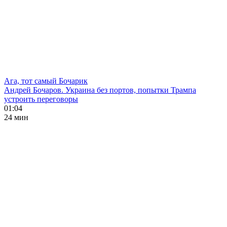
Ага, тот самый Бочарик
Андрей Бочаров. Украина без портов, попытки Трампа
устроить переговоры
01:04
24 мин