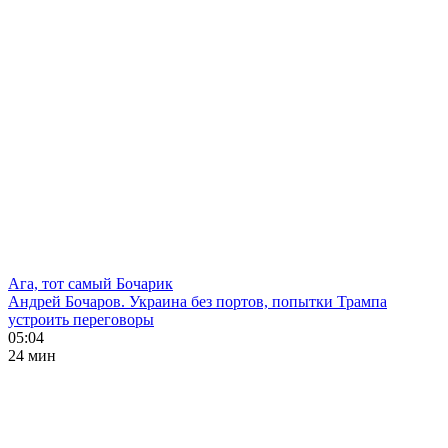
Ага, тот самый Бочарик
Андрей Бочаров. Украина без портов, попытки Трампа
устроить переговоры
05:04
24 мин