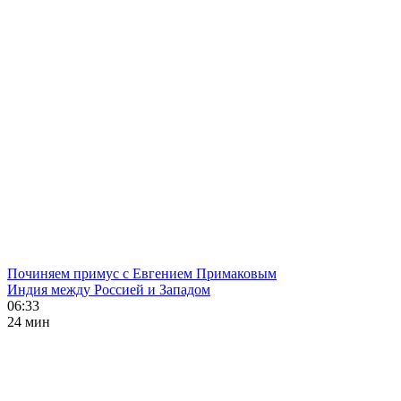
Починяем примус с Евгением Примаковым
Индия между Россией и Западом
06:33
24 мин