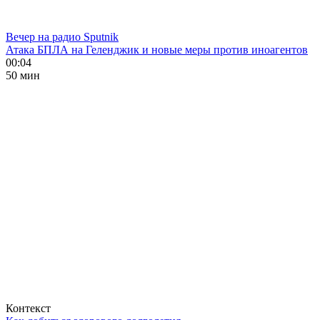
Вечер на радио Sputnik
Атака БПЛА на Геленджик и новые меры против иноагентов
00:04
50 мин
Контекст