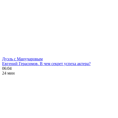
Дуэль с Манучаровым
Евгений Герасимов. В чем секрет успеха актера?
06:04
24 мин