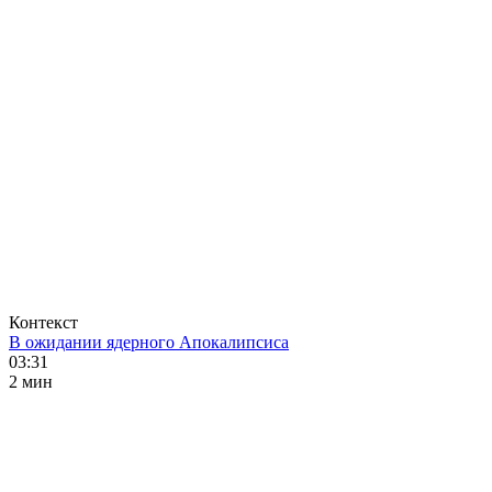
Контекст
В ожидании ядерного Апокалипсиса
03:31
2 мин