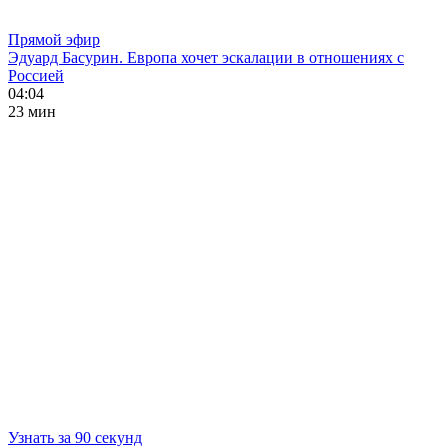
Прямой эфир
Эдуард Басурин. Европа хочет эскалации в отношениях с
Россией
04:04
23 мин
Узнать за 90 секунд