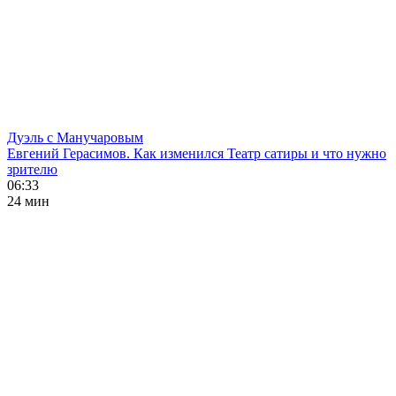
Дуэль с Манучаровым
Евгений Герасимов. Как изменился Театр сатиры и что нужно
зрителю
06:33
24 мин