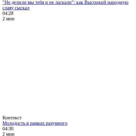
"Не делили мы тебя и не ласкали": как Высоцкий народную
славу сыскал
04:28
2 мин
Контекст
Молодость в рамках разумного
04:30
2 мин