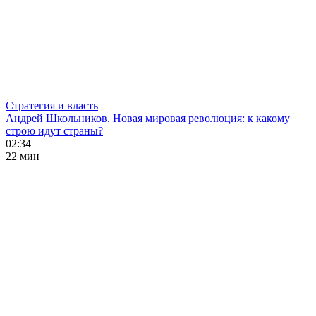
Стратегия и власть
Андрей Школьников. Новая мировая революция: к какому
строю идут страны?
02:34
22 мин