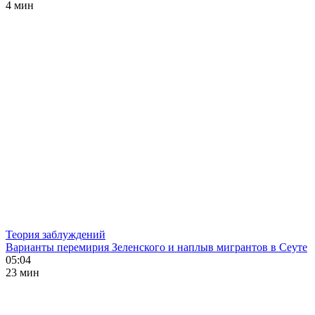
4 мин
Теория заблуждений
Варианты перемирия Зеленского и наплыв мигрантов в Сеуте
05:04
23 мин