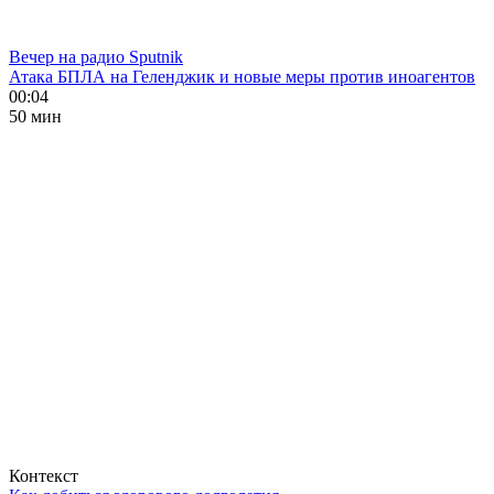
Вечер на радио Sputnik
Атака БПЛА на Геленджик и новые меры против иноагентов
00:04
50 мин
Контекст