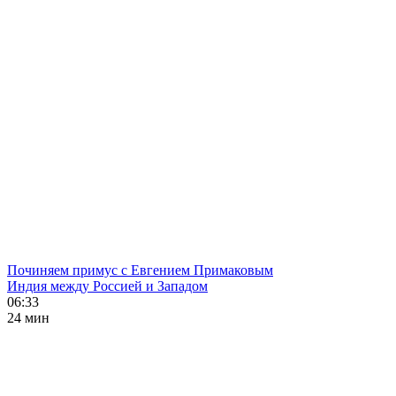
Починяем примус с Евгением Примаковым
Индия между Россией и Западом
06:33
24 мин