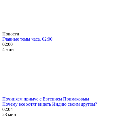
Новости
Главные темы часа. 02:00
02:00
4 мин
Починяем примус с Евгением Примаковым
Почему все хотят видеть Индию своим другом?
02:04
23 мин