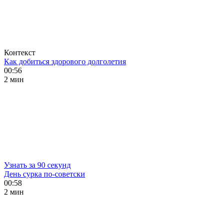
Контекст
Как добиться здорового долголетия
00:56
2 мин
Узнать за 90 секунд
День сурка по-советски
00:58
2 мин