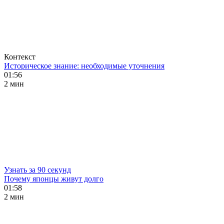
Контекст
Историческое знание: необходимые уточнения
01:56
2 мин
Узнать за 90 секунд
Почему японцы живут долго
01:58
2 мин