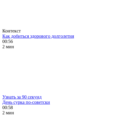
Контекст
Как добиться здорового долголетия
00:56
2 мин
Узнать за 90 секунд
День сурка по-советски
00:58
2 мин