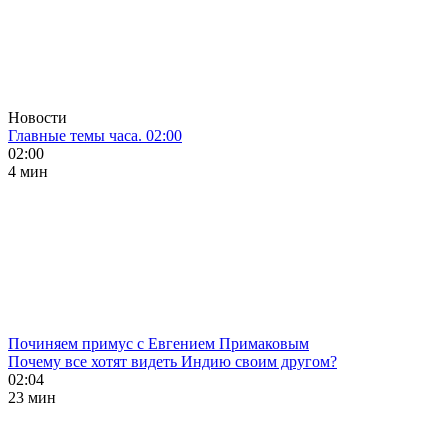
Новости
Главные темы часа. 02:00
02:00
4 мин
Починяем примус с Евгением Примаковым
Почему все хотят видеть Индию своим другом?
02:04
23 мин