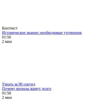
Контекст
Историческое знание: необходимые уточнения
01:56
2 мин
Узнать за 90 секунд
Почему японцы живут долго
01:58
2 мин