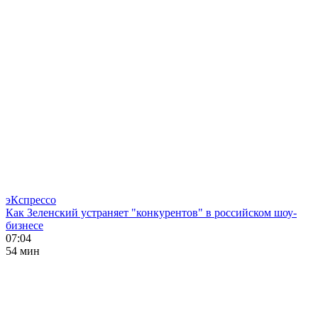
эКспрессо
Как Зеленский устраняет "конкурентов" в российском шоу-
бизнесе
07:04
54 мин