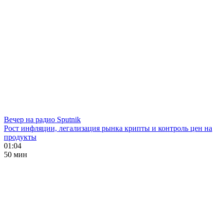
Вечер на радио Sputnik
Рост инфляции, легализация рынка крипты и контроль цен на
продукты
01:04
50 мин