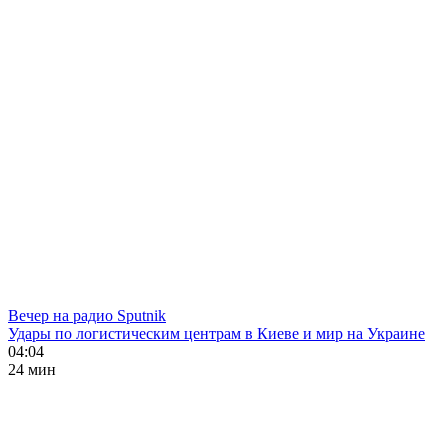
Вечер на радио Sputnik
Удары по логистическим центрам в Киеве и мир на Украине
04:04
24 мин