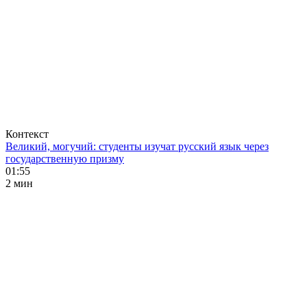
Контекст
Великий, могучий: студенты изучат русский язык через
государственную призму
01:55
2 мин