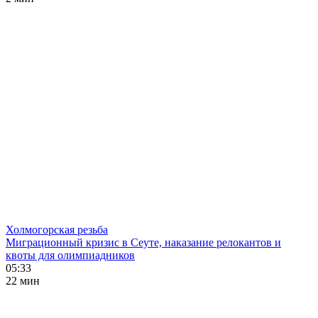
Холмогорская резьба
Миграционный кризис в Сеуте, наказание релокантов и
квоты для олимпиадников
05:33
22 мин