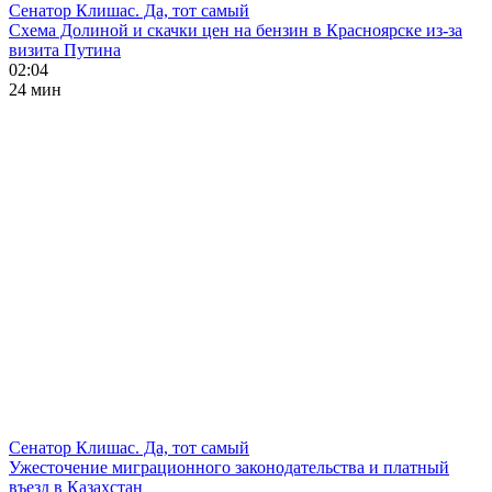
Сенатор Клишас. Да, тот самый
Схема Долиной и скачки цен на бензин в Красноярске из-за
визита Путина
02:04
24 мин
Сенатор Клишас. Да, тот самый
Ужесточение миграционного законодательства и платный
въезд в Казахстан