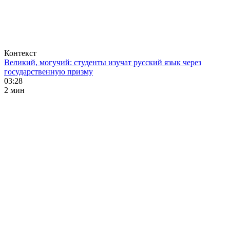
Контекст
Великий, могучий: студенты изучат русский язык через
государственную призму
03:28
2 мин