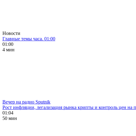
Новости
Главные темы часа. 01:00
01:00
4 мин
Вечер на радио Sputnik
Рост инфляции, легализация рынка крипты и контроль цен на 
01:04
50 мин