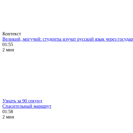
Контекст
Великий, могучий: студенты изучат русский язык через госуд
01:55
2 мин
Узнать за 90 секунд
Спасительный маршрут
01:58
2 мин