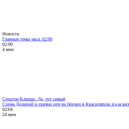
Новости
Главные темы часа. 02:00
02:00
4 мин
Сенатор Клишас. Да, тот самый
Схема Долиной и скачки цен на бензин в Красноярске из-за ви
02:04
24 мин