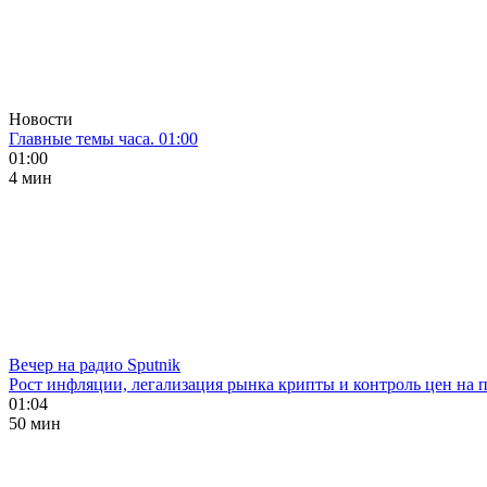
Новости
Главные темы часа. 01:00
01:00
4 мин
Вечер на радио Sputnik
Рост инфляции, легализация рынка крипты и контроль цен на 
01:04
50 мин