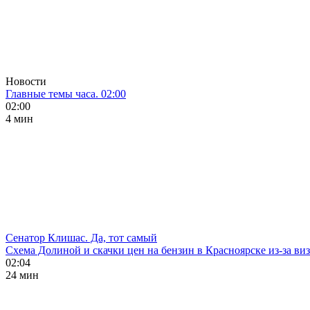
Новости
Главные темы часа. 02:00
02:00
4 мин
Сенатор Клишас. Да, тот самый
Схема Долиной и скачки цен на бензин в Красноярске из-за ви
02:04
24 мин