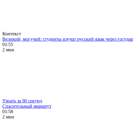
Контекст
Великий, могучий: студенты изучат русский язык через госуд
01:55
2 мин
Узнать за 90 секунд
Спасительный маршрут
01:58
2 мин