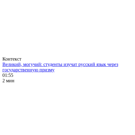
Контекст
Великий, могучий: студенты изучат русский язык через
государственную призму
01:55
2 мин