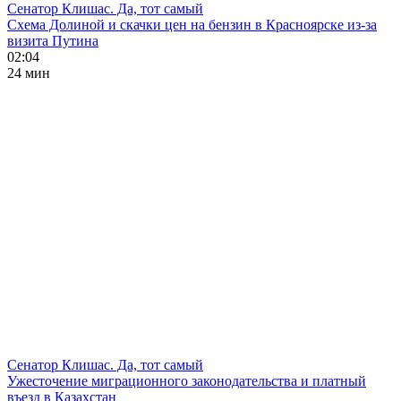
Сенатор Клишас. Да, тот самый
Схема Долиной и скачки цен на бензин в Красноярске из-за
визита Путина
02:04
24 мин
Сенатор Клишас. Да, тот самый
Ужесточение миграционного законодательства и платный
въезд в Казахстан