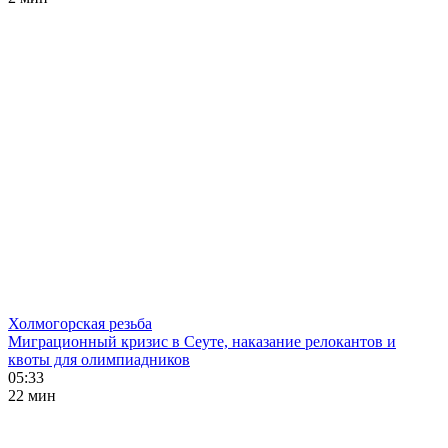
Холмогорская резьба
Миграционный кризис в Сеуте, наказание релокантов и
квоты для олимпиадников
05:33
22 мин