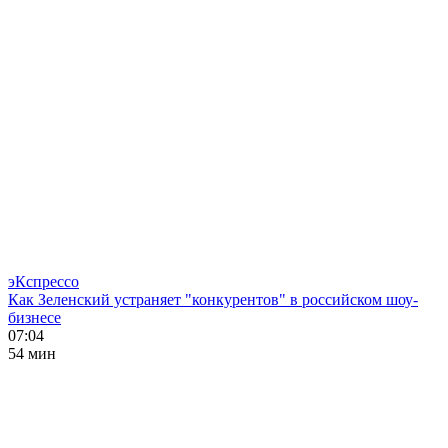
эКспрессо
Как Зеленский устраняет "конкурентов" в российском шоу-
бизнесе
07:04
54 мин