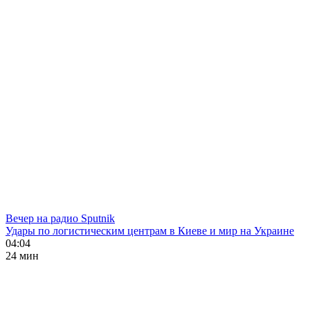
Вечер на радио Sputnik
Удары по логистическим центрам в Киеве и мир на Украине
04:04
24 мин