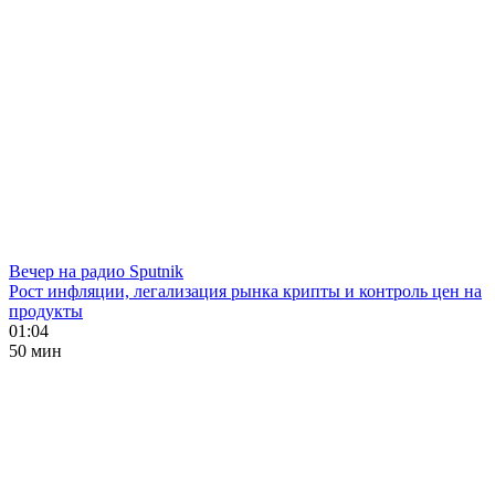
Вечер на радио Sputnik
Рост инфляции, легализация рынка крипты и контроль цен на
продукты
01:04
50 мин