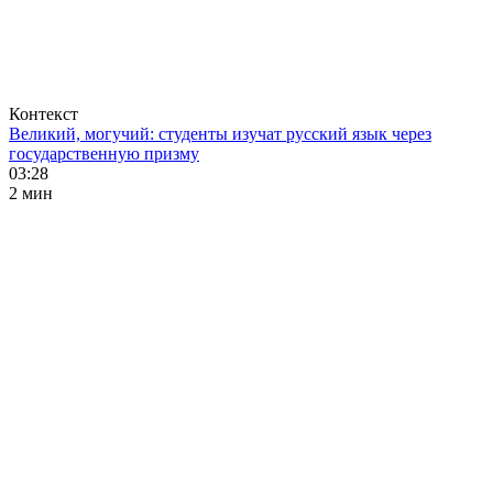
Контекст
Великий, могучий: студенты изучат русский язык через
государственную призму
03:28
2 мин