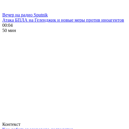
Вечер на радио Sputnik
Атака БПЛА на Геленджик и новые меры против иноагентов
00:04
50 мин
Контекст