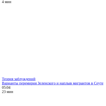
4 мин
Теория заблуждений
Варианты перемирия Зеленского и наплыв мигрантов в Сеуте
05:04
23 мин