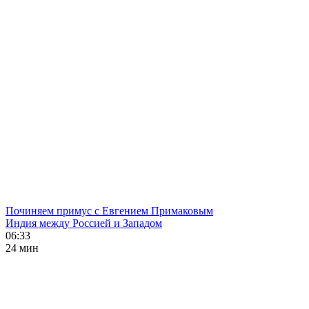
Починяем примус с Евгением Примаковым
Индия между Россией и Западом
06:33
24 мин