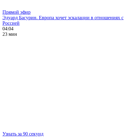
Прямой эфир
Эдуард Басурин. Европа хочет эскалации в отношениях с
Россией
04:04
23 мин
Узнать за 90 секунд