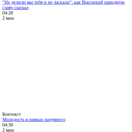
"Не делили мы тебя и не ласкали": как Высоцкий народную
славу сыскал
04:28
2 мин
Контекст
Молодость в рамках разумного
04:30
2 мин