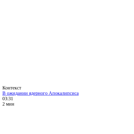
Контекст
В ожидании ядерного Апокалипсиса
03:31
2 мин