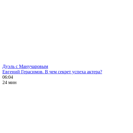
Дуэль с Манучаровым
Евгений Герасимов. В чем секрет успеха актера?
06:04
24 мин