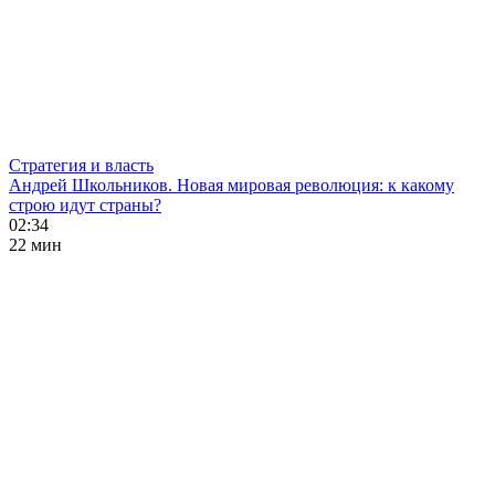
Стратегия и власть
Андрей Школьников. Новая мировая революция: к какому
строю идут страны?
02:34
22 мин