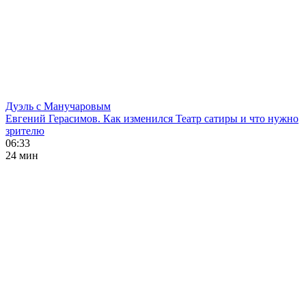
Дуэль с Манучаровым
Евгений Герасимов. Как изменился Театр сатиры и что нужно
зрителю
06:33
24 мин