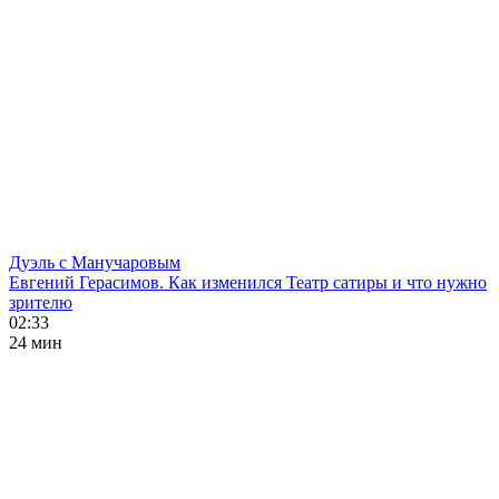
Дуэль с Манучаровым
Евгений Герасимов. Как изменился Театр сатиры и что нужно
зрителю
02:33
24 мин