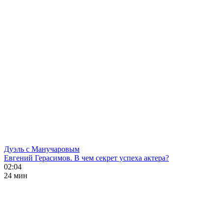
Дуэль с Манучаровым
Евгений Герасимов. В чем секрет успеха актера?
02:04
24 мин