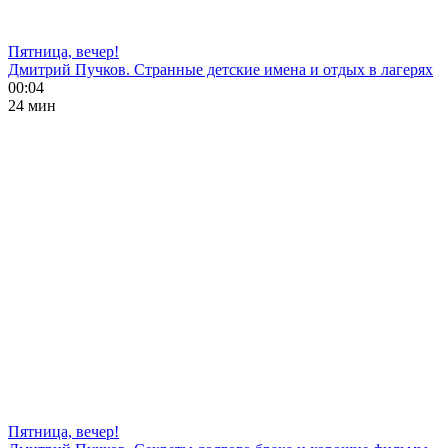
Пятница, вечер!
Дмитрий Пучков. Странные детские имена и отдых в лагерях
00:04
24 мин
Пятница, вечер!