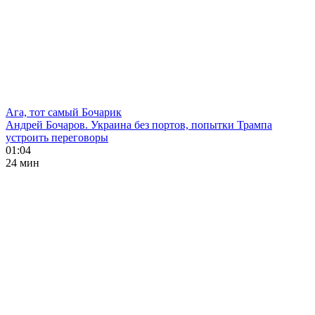
Ага, тот самый Бочарик
Андрей Бочаров. Украина без портов, попытки Трампа
устроить переговоры
01:04
24 мин