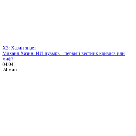
ХЗ: Хазин знает
Михаил Хазин. ИИ-пузырь – первый вестник кризиса или
миф?
04:04
24 мин