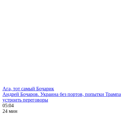
Ага, тот самый Бочарик
Андрей Бочаров. Украина без портов, попытки Трампа
устроить переговоры
05:04
24 мин