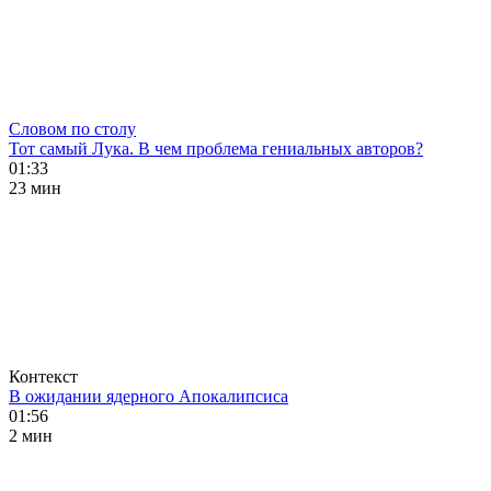
Словом по столу
Тот самый Лука. В чем проблема гениальных авторов?
01:33
23 мин
Контекст
В ожидании ядерного Апокалипсиса
01:56
2 мин