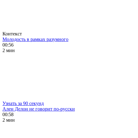
Контекст
Молодость в рамках разумного
00:56
2 мин
Узнать за 90 секунд
Ален Делон не говорит по-русски
00:58
2 мин