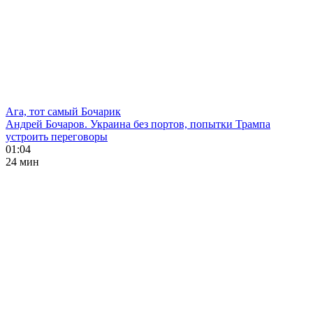
Ага, тот самый Бочарик
Андрей Бочаров. Украина без портов, попытки Трампа
устроить переговоры
01:04
24 мин