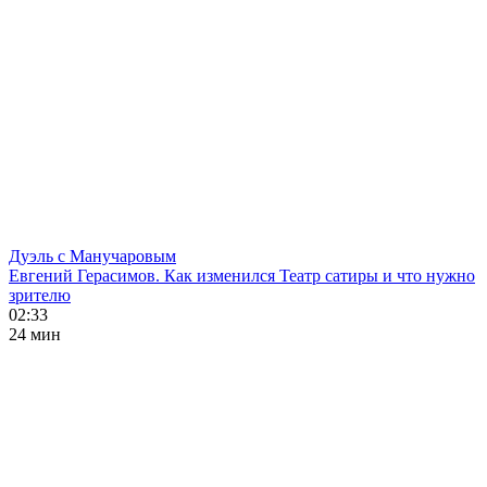
Дуэль с Манучаровым
Евгений Герасимов. Как изменился Театр сатиры и что нужно
зрителю
02:33
24 мин