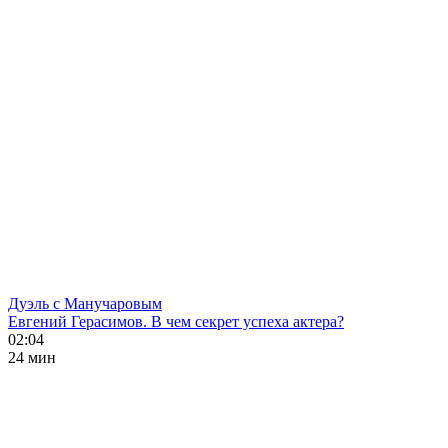
Дуэль с Манучаровым
Евгений Герасимов. В чем секрет успеха актера?
02:04
24 мин