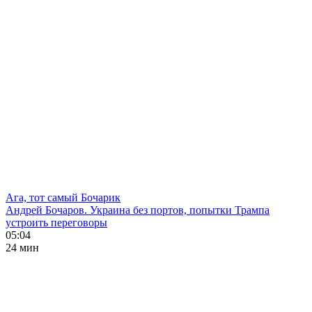
Ага, тот самый Бочарик
Андрей Бочаров. Украина без портов, попытки Трампа
устроить переговоры
05:04
24 мин