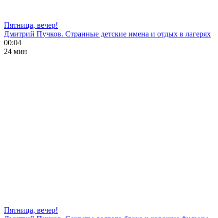
Пятница, вечер!
Дмитрий Пучков. Странные детские имена и отдых в лагерях
00:04
24 мин
Пятница, вечер!