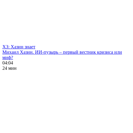
ХЗ: Хазин знает
Михаил Хазин. ИИ-пузырь – первый вестник кризиса или
миф?
04:04
24 мин