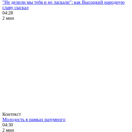
"Не делили мы тебя и не ласкали": как Высоцкий народную
славу сыскал
04:28
2 мин
Контекст
Молодость в рамках разумного
04:30
2 мин