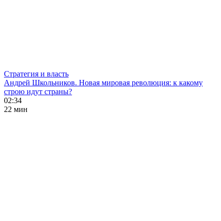
Стратегия и власть
Андрей Школьников. Новая мировая революция: к какому
строю идут страны?
02:34
22 мин