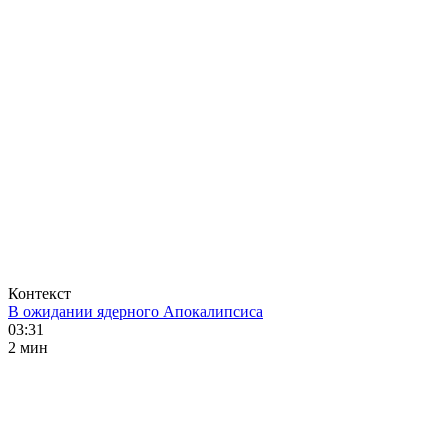
Контекст
В ожидании ядерного Апокалипсиса
03:31
2 мин