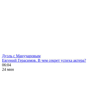
Дуэль с Манучаровым
Евгений Герасимов. В чем секрет успеха актера?
06:04
24 мин