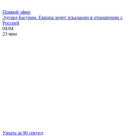
Прямой эфир
Эдуард Басурин. Европа хочет эскалации в отношениях с
Россией
04:04
23 мин
Узнать за 90 секунд