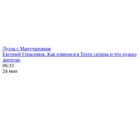
Дуэль с Манучаровым
Евгений Герасимов. Как изменился Театр сатиры и что нужно
зрителю
06:33
24 мин