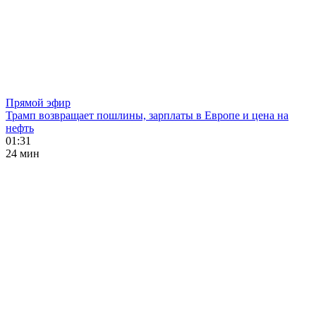
Прямой эфир
Трамп возвращает пошлины, зарплаты в Европе и цена на
нефть
01:31
24 мин