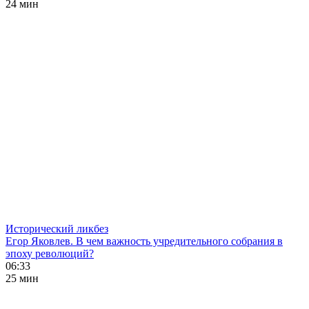
24 мин
Исторический ликбез
Егор Яковлев. В чем важность учредительного собрания в
эпоху революций?
06:33
25 мин