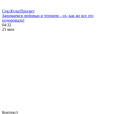
СексКультПросвет
Занимаемся любовью и чтением – ох, как же все это
подорожало!
04:32
25 мин
Контекст