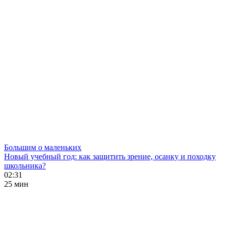
Большим о маленьких
Новый учебный год: как защитить зрение, осанку и походку
школьника?
02:31
25 мин