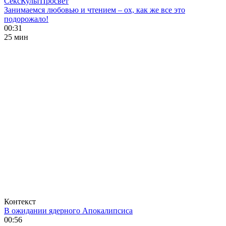
СексКультПросвет
Занимаемся любовью и чтением – ох, как же все это
подорожало!
00:31
25 мин
Контекст
В ожидании ядерного Апокалипсиса
00:56