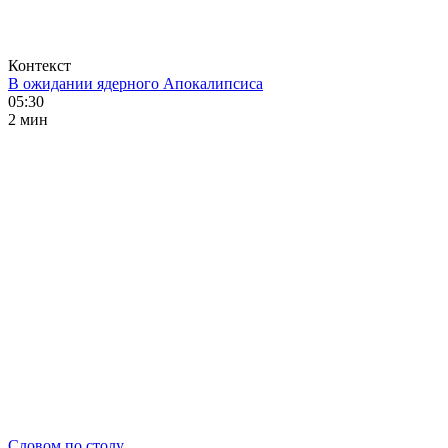
Контекст
В ожидании ядерного Апокалипсиса
05:30
2 мин
Словом по столу