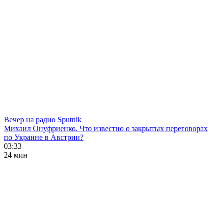
Вечер на радио Sputnik
Михаил Онуфриенко. Что известно о закрытых переговорах
по Украине в Австрии?
03:33
24 мин