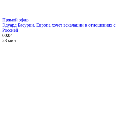
Прямой эфир
Эдуард Басурин. Европа хочет эскалации в отношениях с
Россией
00:04
23 мин