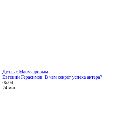
Дуэль с Манучаровым
Евгений Герасимов. В чем секрет успеха актера?
06:04
24 мин