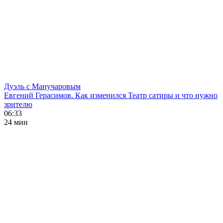
Дуэль с Манучаровым
Евгений Герасимов. Как изменился Театр сатиры и что нужно
зрителю
06:33
24 мин