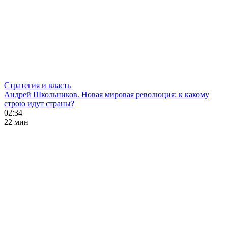
Стратегия и власть
Андрей Школьников. Новая мировая революция: к какому
строю идут страны?
02:34
22 мин