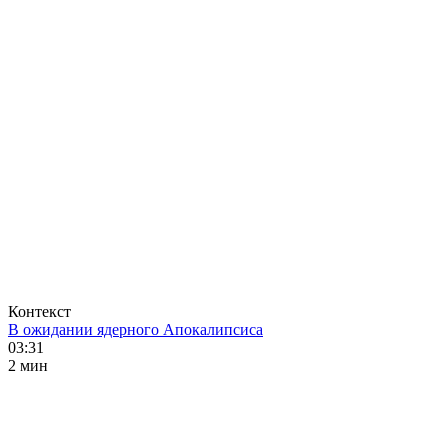
Контекст
В ожидании ядерного Апокалипсиса
03:31
2 мин