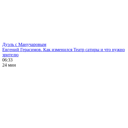
Дуэль с Манучаровым
Евгений Герасимов. Как изменился Театр сатиры и что нужно
зрителю
06:33
24 мин