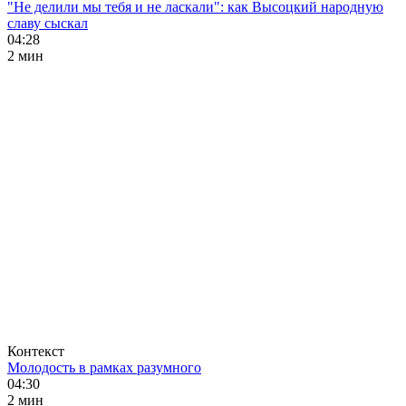
"Не делили мы тебя и не ласкали": как Высоцкий народную
славу сыскал
04:28
2 мин
Контекст
Молодость в рамках разумного
04:30
2 мин