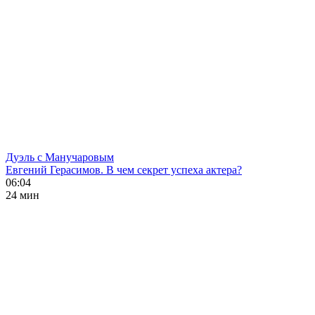
Дуэль с Манучаровым
Евгений Герасимов. В чем секрет успеха актера?
06:04
24 мин