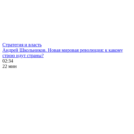
Стратегия и власть
Андрей Школьников. Новая мировая революция: к какому
строю идут страны?
02:34
22 мин