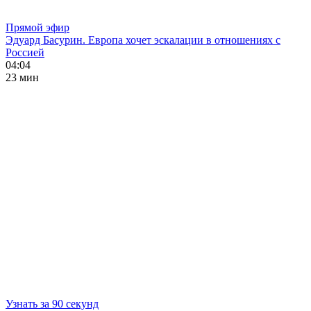
Прямой эфир
Эдуард Басурин. Европа хочет эскалации в отношениях с
Россией
04:04
23 мин
Узнать за 90 секунд