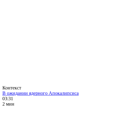
Контекст
В ожидании ядерного Апокалипсиса
03:31
2 мин