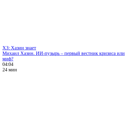
ХЗ: Хазин знает
Михаил Хазин. ИИ-пузырь – первый вестник кризиса или
миф?
04:04
24 мин