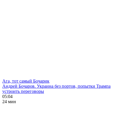
Ага, тот самый Бочарик
Андрей Бочаров. Украина без портов, попытки Трампа
устроить переговоры
05:04
24 мин