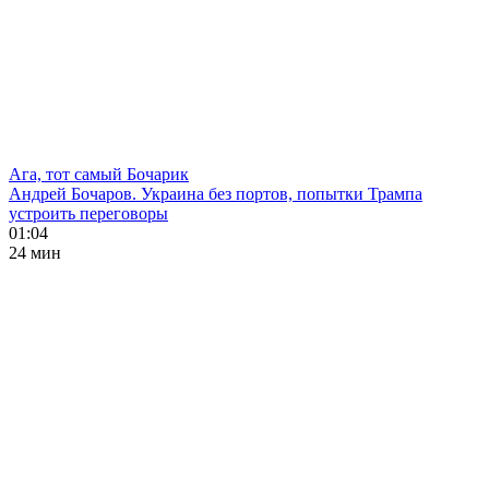
Ага, тот самый Бочарик
Андрей Бочаров. Украина без портов, попытки Трампа
устроить переговоры
01:04
24 мин