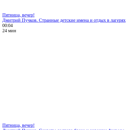
Пятница, вечер!
Дмитрий Пучков. Странные детские имена и отдых в лагерях
00:04
24 мин
Пятница, вечер!