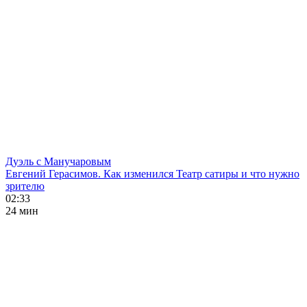
Дуэль с Манучаровым
Евгений Герасимов. Как изменился Театр сатиры и что нужно
зрителю
02:33
24 мин