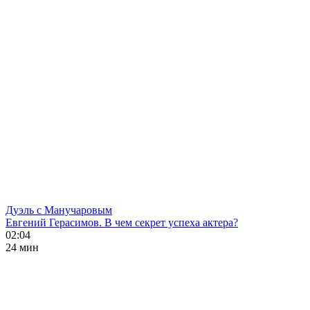
Дуэль с Манучаровым
Евгений Герасимов. В чем секрет успеха актера?
02:04
24 мин