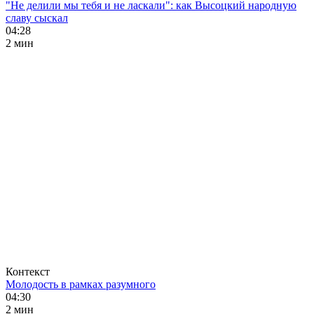
"Не делили мы тебя и не ласкали": как Высоцкий народную
славу сыскал
04:28
2 мин
Контекст
Молодость в рамках разумного
04:30
2 мин