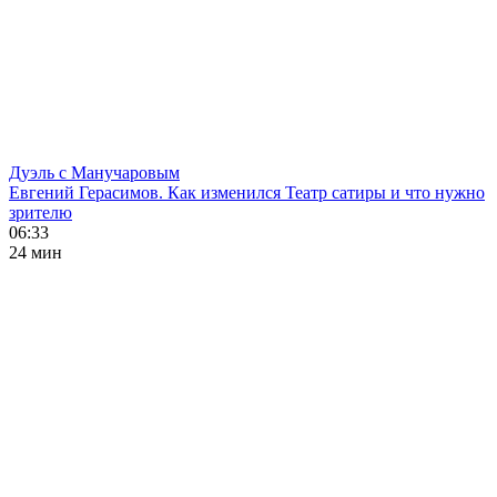
Дуэль с Манучаровым
Евгений Герасимов. Как изменился Театр сатиры и что нужно
зрителю
06:33
24 мин