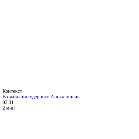
Контекст
В ожидании ядерного Апокалипсиса
03:31
2 мин