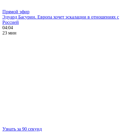
Прямой эфир
Эдуард Басурин. Европа хочет эскалации в отношениях с
Россией
04:04
23 мин
Узнать за 90 секунд