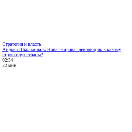
Стратегия и власть
Андрей Школьников. Новая мировая революция: к какому
строю идут страны?
02:34
22 мин