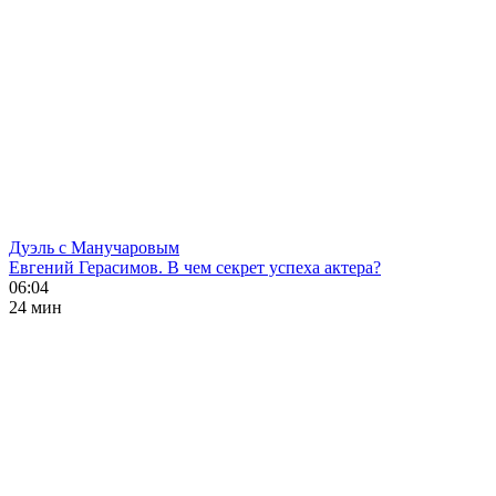
Дуэль с Манучаровым
Евгений Герасимов. В чем секрет успеха актера?
06:04
24 мин