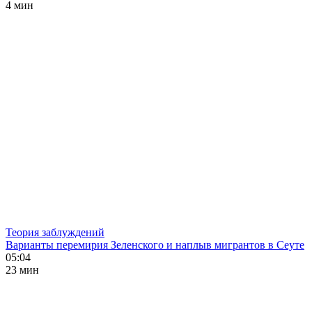
4 мин
Теория заблуждений
Варианты перемирия Зеленского и наплыв мигрантов в Сеуте
05:04
23 мин