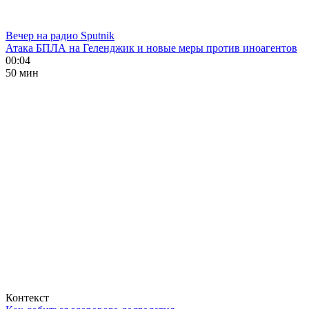
Вечер на радио Sputnik
Атака БПЛА на Геленджик и новые меры против иноагентов
00:04
50 мин
Контекст