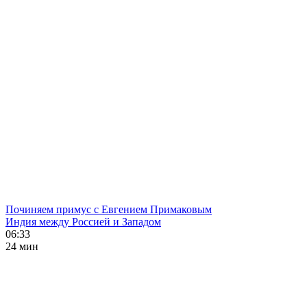
Починяем примус с Евгением Примаковым
Индия между Россией и Западом
06:33
24 мин