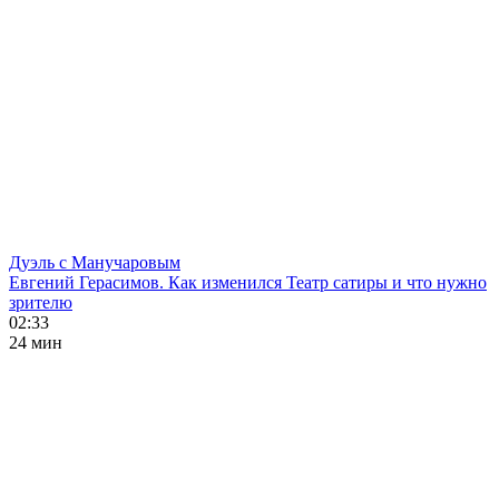
Дуэль с Манучаровым
Евгений Герасимов. Как изменился Театр сатиры и что нужно
зрителю
02:33
24 мин