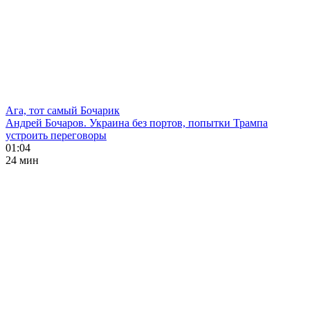
Ага, тот самый Бочарик
Андрей Бочаров. Украина без портов, попытки Трампа
устроить переговоры
01:04
24 мин