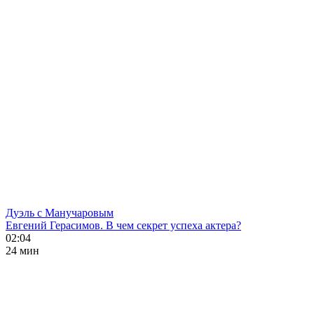
Дуэль с Манучаровым
Евгений Герасимов. В чем секрет успеха актера?
02:04
24 мин