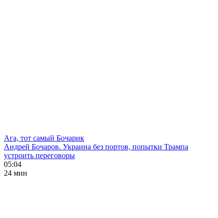
Ага, тот самый Бочарик
Андрей Бочаров. Украина без портов, попытки Трампа
устроить переговоры
05:04
24 мин