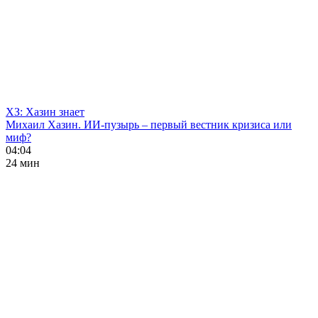
ХЗ: Хазин знает
Михаил Хазин. ИИ-пузырь – первый вестник кризиса или
миф?
04:04
24 мин