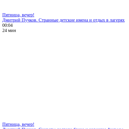
Пятница, вечер!
Дмитрий Пучков. Странные детские имена и отдых в лагерях
00:04
24 мин
Пятница, вечер!