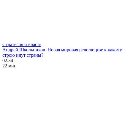
Стратегия и власть
Андрей Школьников. Новая мировая революция: к какому
строю идут страны?
02:34
22 мин