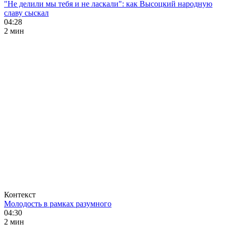
"Не делили мы тебя и не ласкали": как Высоцкий народную
славу сыскал
04:28
2 мин
Контекст
Молодость в рамках разумного
04:30
2 мин