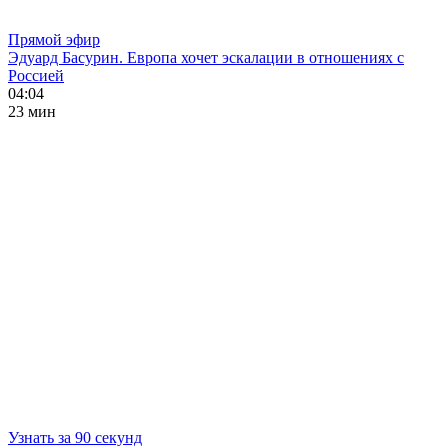
Прямой эфир
Эдуард Басурин. Европа хочет эскалации в отношениях с
Россией
04:04
23 мин
Узнать за 90 секунд