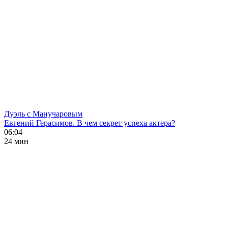
Дуэль с Манучаровым
Евгений Герасимов. В чем секрет успеха актера?
06:04
24 мин