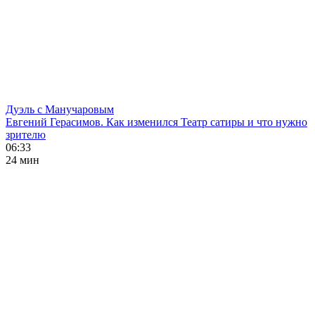
Дуэль с Манучаровым
Евгений Герасимов. Как изменился Театр сатиры и что нужно
зрителю
06:33
24 мин