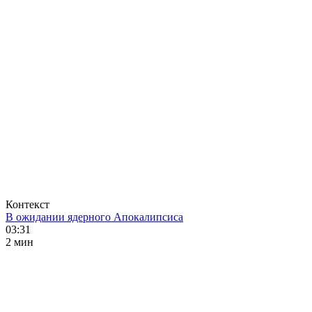
Контекст
В ожидании ядерного Апокалипсиса
03:31
2 мин