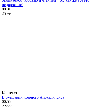
Занимаемся любовью и чтением – ох, как же все это
подорожало!
00:31
25 мин
Контекст
В ожидании ядерного Апокалипсиса
00:56
2 мин