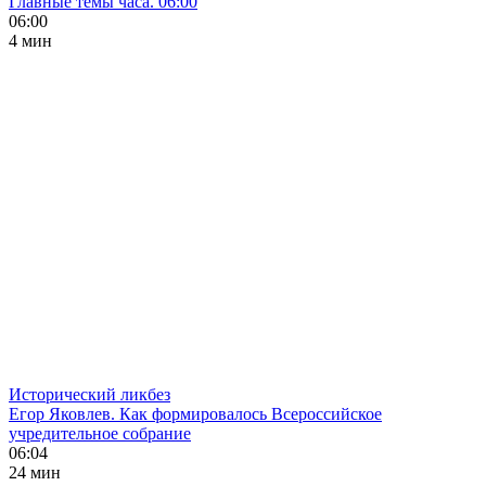
Главные темы часа. 06:00
06:00
4 мин
Исторический ликбез
Егор Яковлев. Как формировалось Всероссийское
учредительное собрание
06:04
24 мин