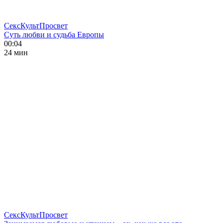
СексКультПросвет
Суть любви и судьба Европы
00:04
24 мин
СексКультПросвет