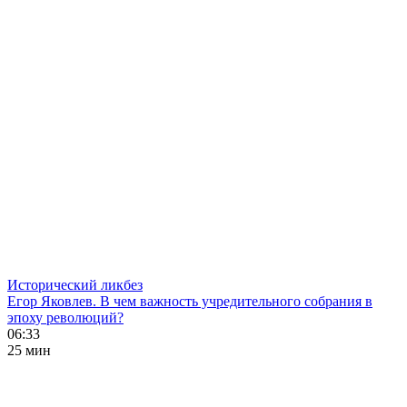
Исторический ликбез
Егор Яковлев. В чем важность учредительного собрания в
эпоху революций?
06:33
25 мин