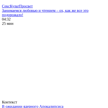
СексКультПросвет
Занимаемся любовью и чтением – ох, как же все это
подорожало!
04:32
25 мин
Контекст
В ожидании ядерного Апокалипсиса