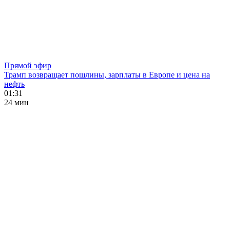
Прямой эфир
Трамп возвращает пошлины, зарплаты в Европе и цена на
нефть
01:31
24 мин