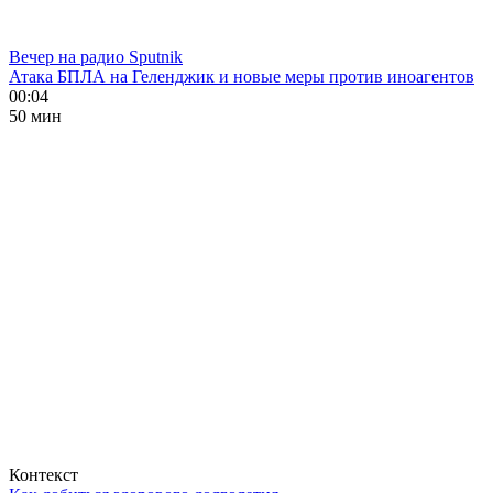
Вечер на радио Sputnik
Атака БПЛА на Геленджик и новые меры против иноагентов
00:04
50 мин
Контекст