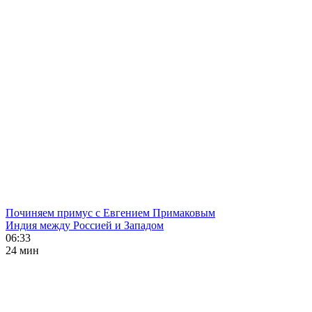
Починяем примус с Евгением Примаковым
Индия между Россией и Западом
06:33
24 мин