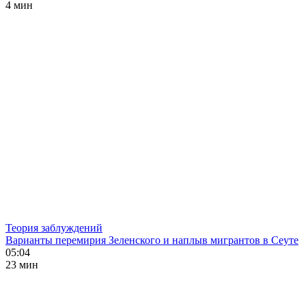
4 мин
Теория заблуждений
Варианты перемирия Зеленского и наплыв мигрантов в Сеуте
05:04
23 мин