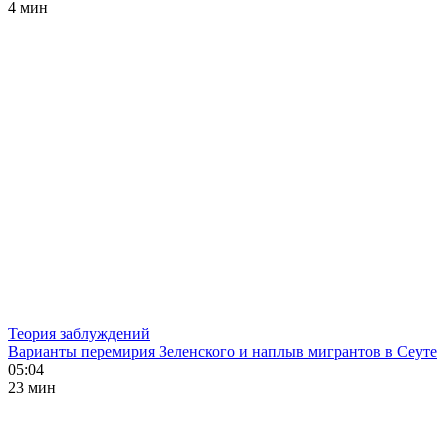
4 мин
Теория заблуждений
Варианты перемирия Зеленского и наплыв мигрантов в Сеуте
05:04
23 мин