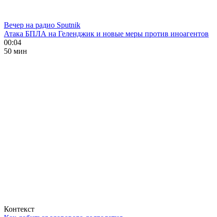
Вечер на радио Sputnik
Атака БПЛА на Геленджик и новые меры против иноагентов
00:04
50 мин
Контекст