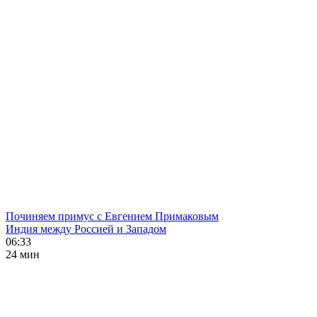
Починяем примус с Евгением Примаковым
Индия между Россией и Западом
06:33
24 мин