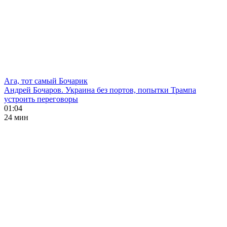
Ага, тот самый Бочарик
Андрей Бочаров. Украина без портов, попытки Трампа
устроить переговоры
01:04
24 мин