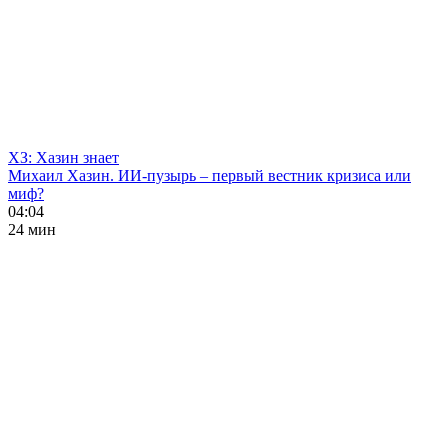
ХЗ: Хазин знает
Михаил Хазин. ИИ-пузырь – первый вестник кризиса или
миф?
04:04
24 мин