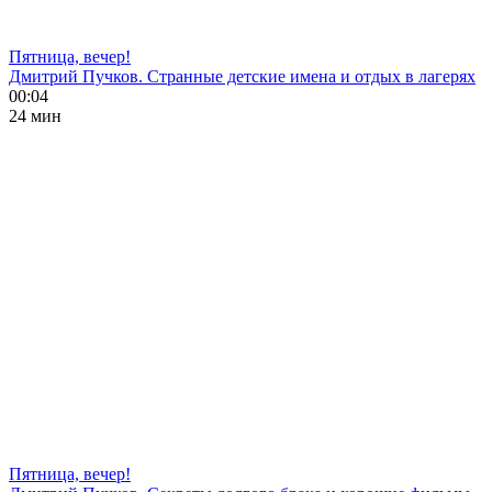
Пятница, вечер!
Дмитрий Пучков. Странные детские имена и отдых в лагерях
00:04
24 мин
Пятница, вечер!