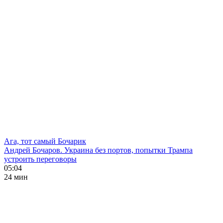
Ага, тот самый Бочарик
Андрей Бочаров. Украина без портов, попытки Трампа
устроить переговоры
05:04
24 мин