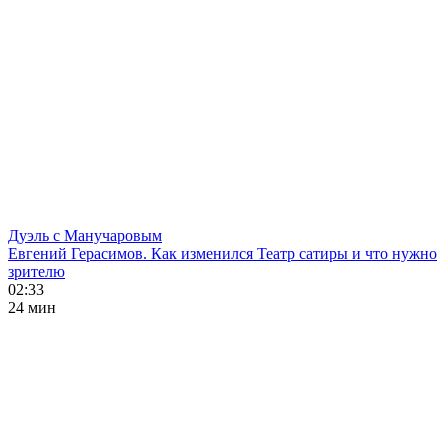
Дуэль с Манучаровым
Евгений Герасимов. Как изменился Театр сатиры и что нужно
зрителю
02:33
24 мин