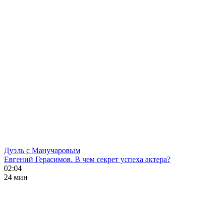
Дуэль с Манучаровым
Евгений Герасимов. В чем секрет успеха актера?
02:04
24 мин