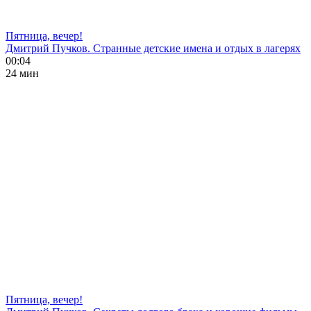
Пятница, вечер!
Дмитрий Пучков. Странные детские имена и отдых в лагерях
00:04
24 мин
Пятница, вечер!