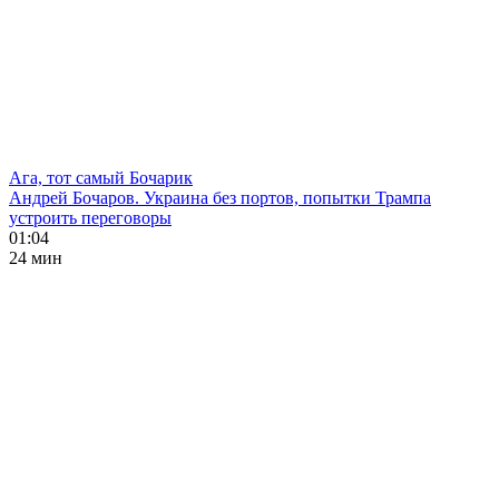
Ага, тот самый Бочарик
Андрей Бочаров. Украина без портов, попытки Трампа
устроить переговоры
01:04
24 мин