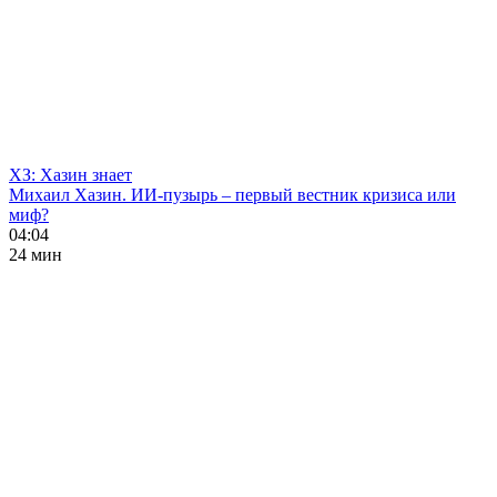
ХЗ: Хазин знает
Михаил Хазин. ИИ-пузырь – первый вестник кризиса или
миф?
04:04
24 мин