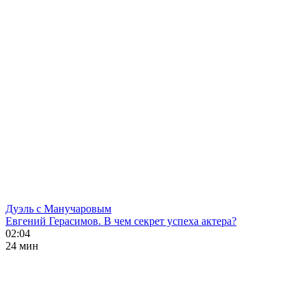
Дуэль с Манучаровым
Евгений Герасимов. В чем секрет успеха актера?
02:04
24 мин