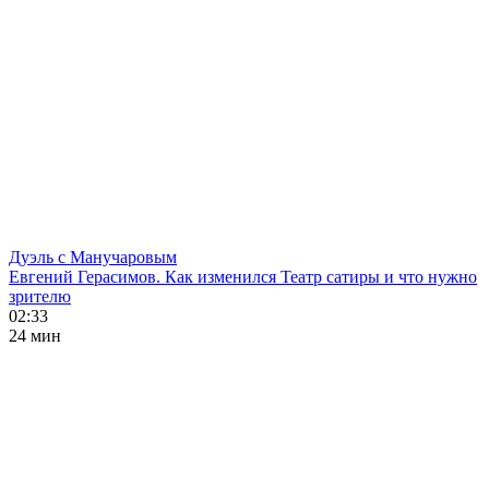
Дуэль с Манучаровым
Евгений Герасимов. Как изменился Театр сатиры и что нужно
зрителю
02:33
24 мин