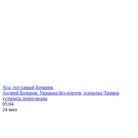
Ага, тот самый Бочарик
Андрей Бочаров. Украина без портов, попытки Трампа
устроить переговоры
05:04
24 мин