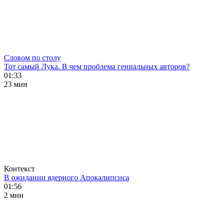
Словом по столу
Тот самый Лука. В чем проблема гениальных авторов?
01:33
23 мин
Контекст
В ожидании ядерного Апокалипсиса
01:56
2 мин