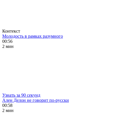
Контекст
Молодость в рамках разумного
00:56
2 мин
Узнать за 90 секунд
Ален Делон не говорит по-русски
00:58
2 мин